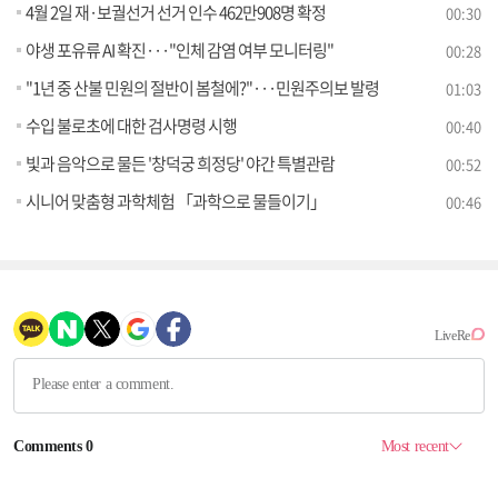
4월 2일 재·보궐선거 선거 인수 462만908명 확정
00:30
야생 포유류 AI 확진···"인체 감염 여부 모니터링"
00:28
"1년 중 산불 민원의 절반이 봄철에?"···민원주의보 발령
01:03
수입 불로초에 대한 검사명령 시행
00:40
빛과 음악으로 물든 '창덕궁 희정당' 야간 특별관람
00:52
시니어 맞춤형 과학체험 「과학으로 물들이기」
00:46