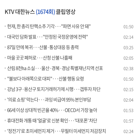
KTV 대한뉴스
(1674회)
클립영상
헌재, 한 총리 탄핵소추 기각···"파면 사유 안 돼"
01:50
대국민 담화 발표···"안정된 국정운영에 전력"
02:14
87일 만에 복귀···산불·통상대응 등 총력
03:25
마을 곳곳 폐허로···산청 산불 나흘째
02:05
산림 8천㏊ 소실···울산·경북·경남 특별재난지역 선포
02:38
"불보다 아래쪽으로 대피"···산불 행동 요령
01:50
강남 3구·용산구 토지거래허가제 시행···갭투자 차단
02:15
'의료 쇼핑' 막는다···과잉 비급여 95% 본인부담
02:04
66세 이상 상대적 빈곤율 40%···OECD서 가장 높아
01:53
휴대전화 개통 때 '얼굴'로 신분 확인···'대포폰' 차단
01:57
'정전기'로 초미세먼지 제거···무필터 미세먼지 저감장치
02:24