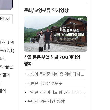
문화/교양분류 인기영상
팝업보기
7세) 씨
사랑(7세)
산을 품은 부엌 해발 700미터의
다.
행복
들의 꿈을
고향이 품어준 시련 흙 위에 다시 서다
와 함께
내
피클볼에 담은 승부수
매의
알싸한 인생이어도 향긋하니 아니 좋은가
꾸미지 않은 자연 '횡성'