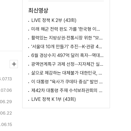
최신영상
LIVE 정책 K 2부 (43회)
미래 해군 전력 판도 가를 '한국형 이지스구축함' 건조 본격화 [K-정책 사용법]
활력있는 지방상권·전통시장 위한 "모두의 상권 추진전략"
'서울대 10개 만들기' 추진···K-관광 4천만 시대 준비
6월 경상수지 497억 달러 흑자···역대 최대
광역연계특구 과제 선정···지자체간 실증 협력 확대
삶으로 체감하는 대체불가 대한민국, 무엇이 달라지나? [정.주.행]
.07.13
이 대통령 "육사가 쿠데타 중심" 발언 의미는?
.07.06
제42차 대통령 주재 수석보좌관회의 이재명 대통령 모두말씀
LIVE 정책 K 1부 (43회)
06.29
06.22
.06.15