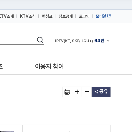
KTV소개
KTV소식
편성표
정보공개
로그인
모바일
164번
스카이라이프
검색
64번
채널안내 펼쳐
IPTV(KT, SKB, LGU+)
164번
스카이라이프
64번
IPTV(KT, SKB, LGU+)
츠
이용자 참여
164번
스카이라이프
공유