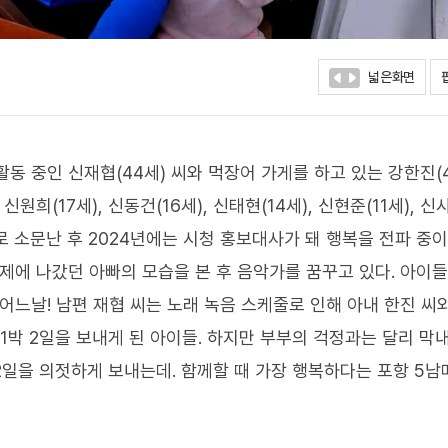
넓은화면
동 중인 신재협(44세) 씨와 먹장어 가게를 하고 있는 강한진(4
희(17세), 신동건(16세), 신태현(14세), 신현준(11세), 신
로 소문난 후 2024년에는 시청 홍보대사가 돼 행복을 전파 중이
제에 나갔던 아빠의 모습을 본 후 음악가를 꿈꾸고 있다. 아이
어느날! 남편 재협 씨는 노래 녹음 스케줄로 인해 아내 한진 씨
이 1박 2일을 보내게 된 아이들. 하지만 부부의 걱정과는 달리 막
2일을 의젓하게 보내는데. 함께할 때 가장 행복하다는 포항 5남