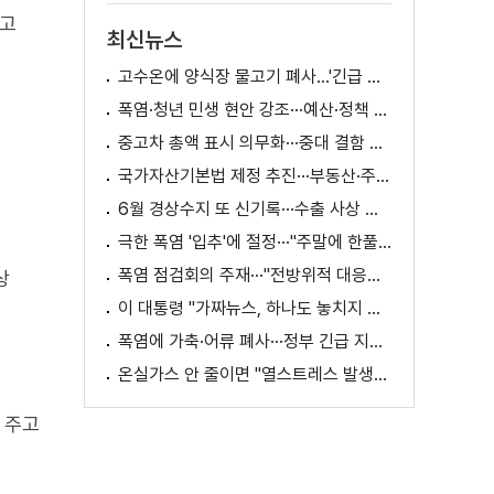
이고
최신뉴스
고수온에 양식장 물고기 폐사...'긴급 방류' 지원
폭염·청년 민생 현안 강조···예산·정책 방향 제시
중고차 총액 표시 의무화···중대 결함 시 '계약 해제'
국가자산기본법 제정 추진···부동산·주식 등 통합 관리
6월 경상수지 또 신기록···수출 사상 첫 1천억 달러
극한 폭염 '입추'에 절정···"주말에 한풀 꺾인다"
폭염 점검회의 주재···"전방위적 대응체계 가동"
상
이 대통령 "가짜뉴스, 하나도 놓치지 말고 바로잡아야"
폭염에 가축·어류 폐사···정부 긴급 지원책 마련
온실가스 안 줄이면 "열스트레스 발생일 29배 증가"
 주고