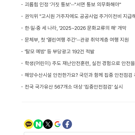
괴롭힘 인정 '거짓 통보'···"서면 통보 의무화해야"
권익위 "고시원 거주자에도 공공사업 주거이전비 지급
한·일·중 세 나라, '2025~2026 문화교류의 해' 개막
문체부, 첫 '열린여행 주간'···관광 취약계층 여행 지원
'탈모 예방' 등 부당광고 192건 적발
학생(어린이) 주도 재난안전훈련, 실전 경험으로 안전
해양수산시설 안전한가요? 국민과 함께 집중 안전점검
전국 국가유산 567개소 대상 '집중안전점검' 실시