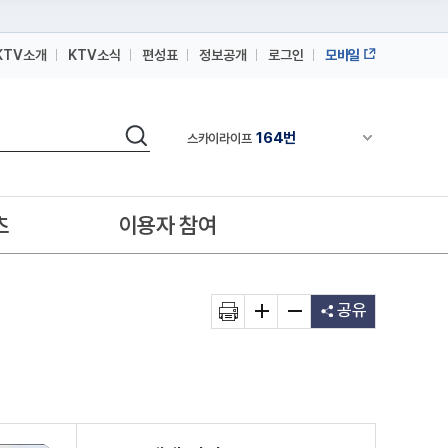
KTV소개
KTV소식
편성표
정보공개
로그인
모바일
164번
스카이라이프
검색
64번
채널안내 펼쳐
IPTV(KT, SKB, LGU+)
164번
스카이라이프
64번
IPTV(KT, SKB, LGU+)
츠
이용자 참여
164번
스카이라이프
공유