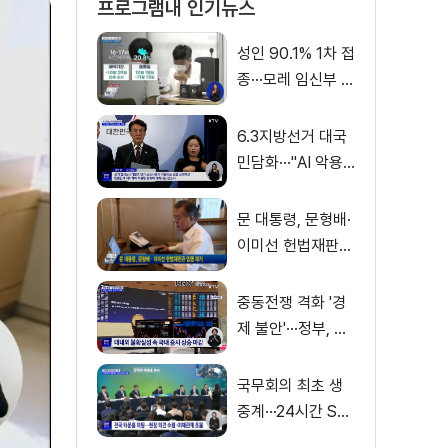
프로그램내 인기뉴스
성인 90.1% 1차 접
종···모레 임신부 사
전예약
6.3지방선거 대국
민담화···"AI 악용
가짜뉴스 처벌"
문 대통령, 문형배·
이미선 헌법재판관
임명 재가
중동전쟁 격화 '경
제 불안'···정부, 금
융·수출입 영향 최
소화
국무회의 최초 생
중계···24시간 SN
S 밀착소통