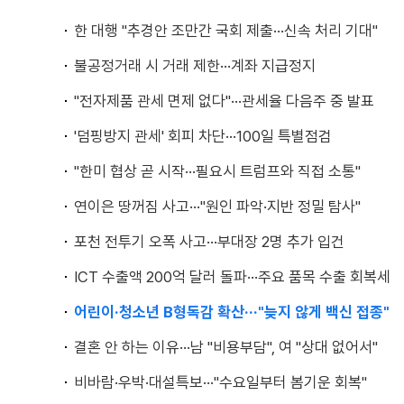
한 대행 "추경안 조만간 국회 제출···신속 처리 기대"
불공정거래 시 거래 제한···계좌 지급정지
"전자제품 관세 면제 없다"···관세율 다음주 중 발표
'덤핑방지 관세' 회피 차단···100일 특별점검
"한미 협상 곧 시작···필요시 트럼프와 직접 소통"
연이은 땅꺼짐 사고···"원인 파악·지반 정밀 탐사"
포천 전투기 오폭 사고···부대장 2명 추가 입건
ICT 수출액 200억 달러 돌파···주요 품목 수출 회복세
어린이·청소년 B형독감 확산···"늦지 않게 백신 접종"
결혼 안 하는 이유···남 "비용부담", 여 "상대 없어서"
비바람·우박·대설특보···"수요일부터 봄기운 회복"