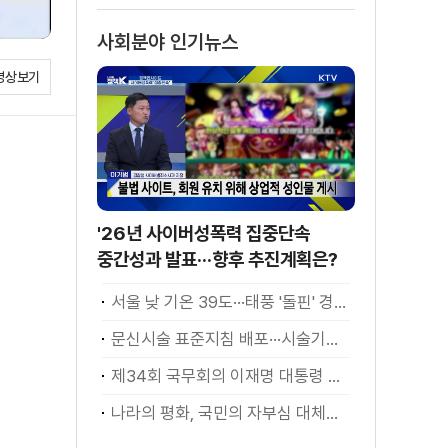
사회분야 인기뉴스
영상보기
'26년 사이버성폭력 집중단속
중간성과 발표···향후 추진계획은?
서울 낮 기온 39도···태풍 '돌핀' 경로 변수
문신시술 표준지침 배포···시술기구, 일회용 사용 후 폐기
제34회 국무회의 이재명 대통령 모두발언
나라의 평화, 국민의 자부심 대체불가 대한민국 이재명 대통령 모두말씀