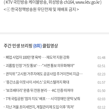
( KTV 국민방송 케이블방송, 위성방송 ch164,
www.ktv.go.kr
)
< ⓒ 한국정책방송원 무단전재 및 재배포 금지 >
주간 민생 브리핑
(8회)
클립영상
폐업 사업자 100만 명 육박···재도약 지원 강화
01:48
괴롭힘 인정 '거짓 통보'···"서면 통보 의무화해야"
02:51
권익위 "고시원 거주자에도 공공사업 주거이전비 지급해야"
02:23
'층간소음 이웃사이 서비스' 오피스텔까지 확대
01:57
'보조배터리' 완충 뒤 전원 분리···KC 인증 따져야
01:50
7개 국립공원 '점자 지도' 배포···시각장애인 문턱 낮춰
02:03
지난 겨울 초미세먼지, 계절관리제 도입 이후 '최저'
02:12