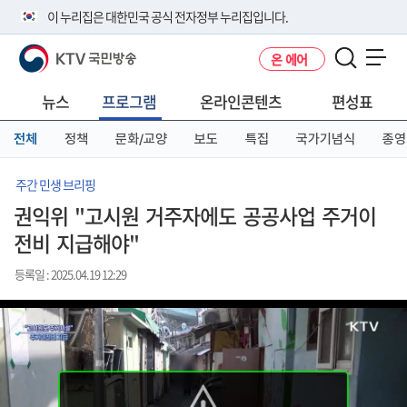
본
메
전
이 누리집은 대한민국 공식 전자정부 누리집입니다.
문
뉴
체
바
바
메
KTV 국민방송
온 에어
로
로
뉴
공식 누리집 주소 확인하기
메뉴 열기
가
가
바
go.kr 주소를 사용하는 누리집은 대한민국 정부기관이 관리하는 누리집입
기
기
로
뉴스
프로그램
온라인콘텐츠
편성표
니다.
가
이밖에 or.kr 또는 .kr등 다른 도메인 주소를 사용하고 있다면 아래 URL에
기
전체
정책
문화/교양
보도
특집
국가기념식
종영
서 도메인 주소를 확인해 보세요
운영중인 공식 누리집보기
주간 민생 브리핑
권익위 "고시원 거주자에도 공공사업 주거이
전비 지급해야"
등록일 : 2025.04.19 12:29