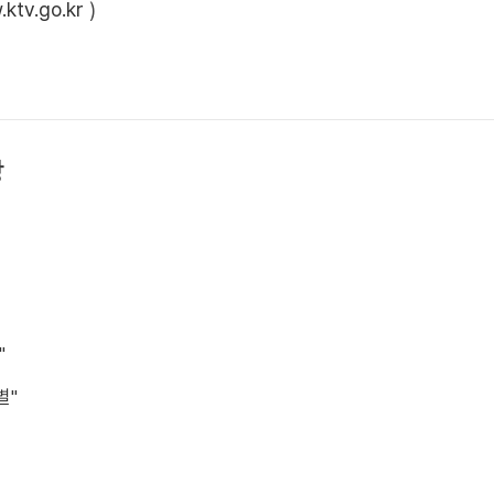
ktv.go.kr
)
상
"
별"