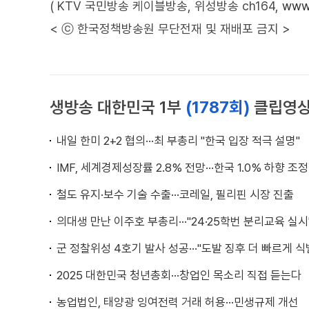
( KTV 국민방송 케이블방송, 위성방송 ch164,
www.
< ⓒ 한국정책방송원 무단전재 및 재배포 금지 >
생방송 대한민국 1부
(1787회)
클립영
내일 한미 2+2 협의···최 부총리 "한국 입장 적극 설명"
IMF, 세계경제성장률 2.8% 전망···한국 1.0% 하향 조정
철도 유지·보수 기술 수출···코레일, 필리핀 시장 진출
의대생 만난 이주호 부총리···"24·25학번 분리교육 실시
군 정찰위성 4호기 발사 성공···"도발 징후 더 빠르게 식
2025 대한민국 청년총회···창업인 목소리 직접 듣는다
농업법인, 태양광 잉여전력 거래 허용···민생규제 개선