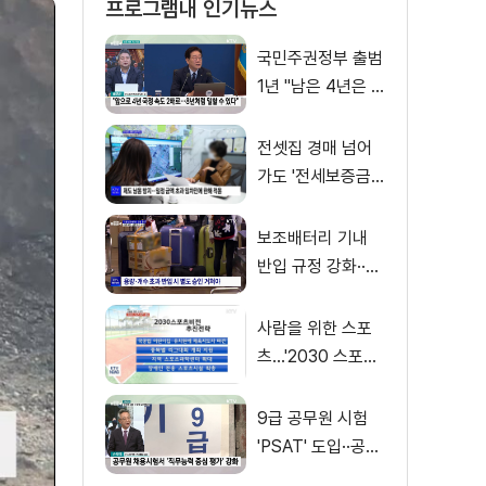
프로그램내 인기뉴스
국민주권정부 출범
1년 "남은 4년은 8
년처럼"
전셋집 경매 넘어
가도 '전세보증금'
먼저 돌려받는다
보조배터리 기내
반입 규정 강화··
·'수량·보관 제한'
사람을 위한 스포
츠…'2030 스포츠
비전' 공개
9급 공무원 시험
'PSAT' 도입··공정
채용 위한 변화는?