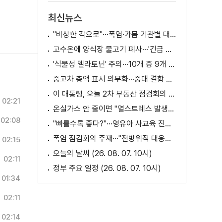
최신뉴스
"비상한 각오로"···폭염·가뭄 기관별 대책은?
고수온에 양식장 물고기 폐사···'긴급 방류' 지원
'식물성 멜라토닌' 주의···10개 중 9개 처방 용량 초과
중고차 총액 표시 의무화···중대 결함 시 '계약 해제'
이 대통령, 오늘 2차 부동산 점검회의 주재
02:21
온실가스 안 줄이면 "열스트레스 발생일 29배 증가"
02:08
"빠를수록 좋다?"···영유아 사교육 진실과 해법은?
폭염 점검회의 주재···"전방위적 대응체계 가동"
02:15
오늘의 날씨 (26. 08. 07. 10시)
02:11
정부 주요 일정 (26. 08. 07. 10시)
01:34
02:11
02:14