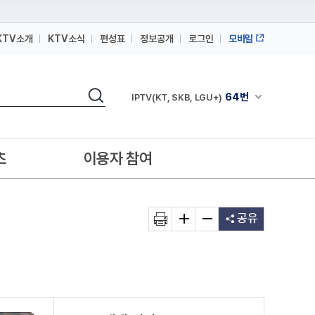
KTV소개
KTV소식
편성표
정보공개
로그인
모바일
164번
스카이라이프
검색
64번
채널안내 펼쳐
IPTV(KT, SKB, LGU+)
164번
스카이라이프
64번
IPTV(KT, SKB, LGU+)
츠
이용자 참여
164번
스카이라이프
공유