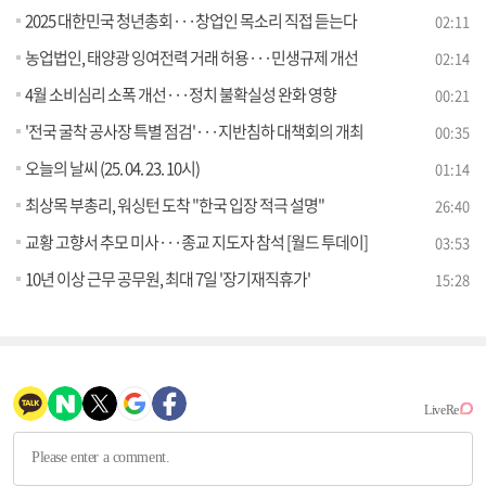
2025 대한민국 청년총회···창업인 목소리 직접 듣는다
02:11
농업법인, 태양광 잉여전력 거래 허용···민생규제 개선
02:14
4월 소비심리 소폭 개선···정치 불확실성 완화 영향
00:21
'전국 굴착 공사장 특별 점검'···지반침하 대책회의 개최
00:35
오늘의 날씨 (25. 04. 23. 10시)
01:14
최상목 부총리, 워싱턴 도착 "한국 입장 적극 설명"
26:40
교황 고향서 추모 미사···종교 지도자 참석 [월드 투데이]
03:53
10년 이상 근무 공무원, 최대 7일 '장기재직휴가'
15:28