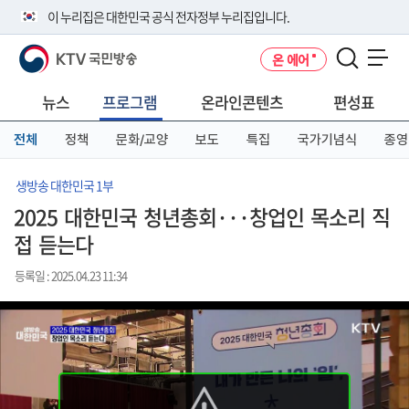
본
메
전
이 누리집은 대한민국 공식 전자정부 누리집입니다.
문
뉴
체
바
바
메
KTV 국민방송
온 에어
로
로
뉴
공식 누리집 주소 확인하기
메뉴 열기
가
가
바
go.kr 주소를 사용하는 누리집은 대한민국 정부기관이 관리하는 누리집입
기
기
로
뉴스
프로그램
온라인콘텐츠
편성표
니다.
가
이밖에 or.kr 또는 .kr등 다른 도메인 주소를 사용하고 있다면 아래 URL에
기
전체
정책
문화/교양
보도
특집
국가기념식
종영
서 도메인 주소를 확인해 보세요
운영중인 공식 누리집보기
생방송 대한민국 1부
2025 대한민국 청년총회···창업인 목소리 직
접 듣는다
등록일 : 2025.04.23 11:34