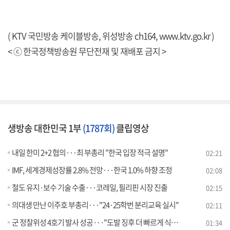
( KTV 국민방송 케이블방송, 위성방송 ch164,
www.ktv.go.kr
)
< ⓒ 한국정책방송원 무단전재 및 재배포 금지 >
생방송 대한민국 1부
(1787회)
클립영상
내일 한미 2+2 협의···최 부총리 "한국 입장 적극 설명"
02:21
IMF, 세계경제성장률 2.8% 전망···한국 1.0% 하향 조정
02:08
철도 유지·보수 기술 수출···코레일, 필리핀 시장 진출
02:15
의대생 만난 이주호 부총리···"24·25학번 분리교육 실시"
02:11
군 정찰위성 4호기 발사 성공···"도발 징후 더 빠르게 식별"
01:34