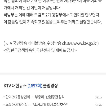
국간 합의에 따라 2020년 이후 5년 만에 재개됐으며 미국 이외 국
가에서 개최된 건 이번이 처음입니다.
국방부는 이에 대해 트럼프 2기 행정부에서도 한미일 안보협력
이 흔들림 없이 지속되고 있음을 보여주는 거라고 설명했습니다.
( KTV 국민방송 케이블방송, 위성방송 ch164,
www.ktv.go.kr
)
< ⓒ 한국정책방송원 무단전재 및 재배포 금지 >
KTV 대한뉴스
(1697회)
클립영상
한미 2+2 통상협의···부총리·산업장관 참석
02:17
추경안 시정연설···"추가재정 적기 투입 중요"
03:47