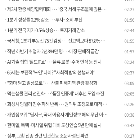
제3차 한중 해양협력대화···"중국 서해 구조물에 깊은 우려"
02:27
1분기 성장률 0.2% 감소···투자·소비 부진
01:56
1분기 전국 지가 0.5% 상승···토지거래 감소
02:44
국세청, 1분기 부동산 75건 감정···신고액보다 87.8% 높게 평가
01:55
작년 하반기 취업자 2천884만 명···매장 판매직 급감
01:57
AI 기술 집합 '월드IT쇼'···물류 로봇·수어 인식 등 전시
02:24
65세는 보편적 '노인' 나이? "사회적 합의 선행돼야"
02:37
"화마 딛고 일상으로"···산불 피해지역 관광 활성화
03:09
먹는샘물 관리 선진화···'품질 인증제' 내후년 도입 추진
02:05
화성시 망월리 침수 피해 반복···권익위 조정으로 대책 마련
02:26
개인정보위 "딥시크, 국내 이용자 개인정보 해외 무단 이전"
00:38
한미일, 북핵·미사일 위협 대비 도상연습 5년 만에 실시
00:43
정부, 교황 선종 관련 민관합동 조문사절단 파견
00:27