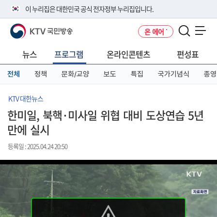
본
메
전
이 누리집은 대한민국 공식 전자정부 누리집입니다.
문
뉴
체
바
바
메
KTV 국민방송
온 에어
로
로
뉴
공식 누리집 주소 확인하기
메뉴 열기
가
가
바
go.kr 주소를 사용하는 누리집은 대한민국 정부기관이 관리하는 누리집입
기
기
로
뉴스
프로그램
온라인콘텐츠
편성표
니다.
가
이밖에 or.kr 또는 .kr등 다른 도메인 주소를 사용하고 있다면 아래 URL에
기
전체
정책
문화/교양
보도
특집
국가기념식
종영
서 도메인 주소를 확인해 보세요
운영중인 공식 누리집보기
KTV 대한뉴스
한미일, 북핵·미사일 위협 대비 도상연습 5년
만에 실시
등록일 : 2025.04.24 20:50