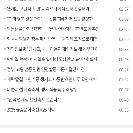
65세는 보편적 '노인' 나이? "사회적 합의 선행돼야"
02:37
"화마 딛고 일상으로"···산불 피해지역 관광 활성화
03:09
먹는샘물 관리 선진화···'품질 인증제' 내후년 도입 추진
02:05
화성시 망월리 침수 피해 반복···권익위 조정으로 대책 마련
02:26
개인정보위 "딥시크, 국내 이용자 개인정보 해외 무단 이전"
00:38
한미일, 북핵·미사일 위협 대비 도상연습 5년 만에 실시
00:43
정부, 교황 선종 관련 민관합동 조문사절단 파견
00:27
세탁 맡길 때 인수증 챙기고 제품 받으면 바로 확인해야
01:02
나들이 철 지역축제·행사 식중독 주의 당부
00:37
"전국 면세점 할인 축제 열린다"
00:40
2025 궁중문화축전 4.25 개막
00:56