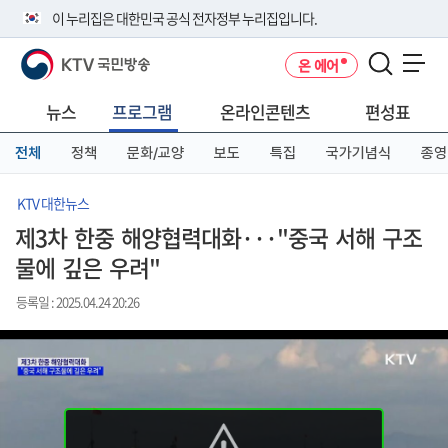
본
메
전
이 누리집은 대한민국 공식 전자정부 누리집입니다.
문
뉴
체
바
바
메
KTV 국민방송
온 에어
로
로
뉴
공식 누리집 주소 확인하기
메뉴 열기
가
가
바
go.kr 주소를 사용하는 누리집은 대한민국 정부기관이 관리하는 누리집입
기
기
로
뉴스
프로그램
온라인콘텐츠
편성표
니다.
가
이밖에 or.kr 또는 .kr등 다른 도메인 주소를 사용하고 있다면 아래 URL에
기
전체
정책
문화/교양
보도
특집
국가기념식
종영
서 도메인 주소를 확인해 보세요
운영중인 공식 누리집보기
KTV 대한뉴스
제3차 한중 해양협력대화···"중국 서해 구조
물에 깊은 우려"
등록일 : 2025.04.24 20:26