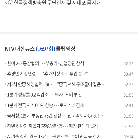
< ⓒ 한국정책방송원 무단전재 및 재배포 금지 >
KTV 대한뉴스
(1697회)
클립영상
한미 2+2 통상협의···부총리·산업장관 참석
02:17
추경안 시정연설···"추가재정 적기 투입 중요"
03:47
제3차 한중 해양협력대화···"중국 서해 구조물에 깊은 우려"
02:27
1분기 성장률 0.2% 감소···투자·소비 부진
01:56
1분기 전국 지가 0.5% 상승···토지거래 감소
02:44
국세청, 1분기 부동산 75건 감정···신고액보다 87.8% 높게 평가
01:55
작년 하반기 취업자 2천884만 명···매장 판매직 급감
01:57
AI 기술 집합 '월드IT쇼'···물류 로봇·수어 인식 등 전시
02:24