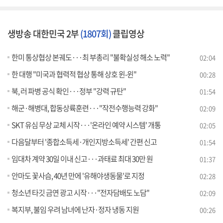
생방송 대한민국 2부
(1807회)
클립영상
한미 통상협상 본궤도···최 부총리 "불확실성 해소 노력"
02:04
한 대행 "미국과 협력적 협상 통해 상호 윈-윈"
00:28
북, 러 파병 공식 확인···정부 "강력 규탄"
01:54
해군·해병대, 합동상륙훈련···"작전수행능력 강화"
02:09
SKT 유심 무상 교체 시작···'온라인 예약 시스템' 개통
02:05
다음달부터 '종합소득세·개인지방소득세' 간편 신고
01:54
임대차 계약 30일 이내 신고···과태료 최대 30만 원
01:37
안마도 꽃사슴, 40년 만에 '유해야생동물'로 지정
02:28
청소년 타깃 금연 광고 시작···"전자담배도 노담"
02:09
복지부, 불임 우려 남녀에 난자·정자 냉동 지원
00:26