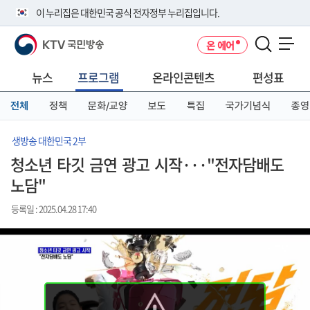
본
메
전
이 누리집은 대한민국 공식 전자정부 누리집입니다.
문
뉴
체
바
바
메
KTV 국민방송
온 에어
로
로
뉴
공식 누리집 주소 확인하기
메뉴 열기
가
가
바
go.kr 주소를 사용하는 누리집은 대한민국 정부기관이 관리하는 누리집입
기
기
로
뉴스
프로그램
온라인콘텐츠
편성표
니다.
가
이밖에 or.kr 또는 .kr등 다른 도메인 주소를 사용하고 있다면 아래 URL에
기
전체
정책
문화/교양
보도
특집
국가기념식
종영
서 도메인 주소를 확인해 보세요
운영중인 공식 누리집보기
생방송 대한민국 2부
청소년 타깃 금연 광고 시작···"전자담배도
노담"
등록일 : 2025.04.28 17:40