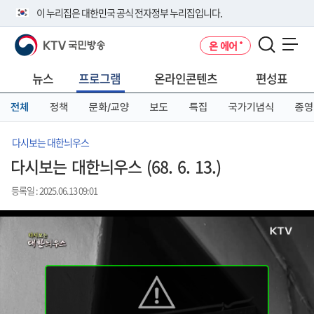
본
메
전
이 누리집은 대한민국 공식 전자정부 누리집입니다.
문
뉴
체
바
바
메
KTV 국민방송
온 에어
로
로
뉴
공식 누리집 주소 확인하기
메뉴 열기
가
가
바
go.kr 주소를 사용하는 누리집은 대한민국 정부기관이 관리하는 누리집입
기
기
로
뉴스
프로그램
온라인콘텐츠
편성표
니다.
가
이밖에 or.kr 또는 .kr등 다른 도메인 주소를 사용하고 있다면 아래 URL에
기
전체
정책
문화/교양
보도
특집
국가기념식
종영
서 도메인 주소를 확인해 보세요
운영중인 공식 누리집보기
다시보는 대한늬우스
다시보는 대한늬우스 (68. 6. 13.)
등록일 : 2025.06.13 09:01