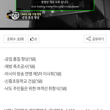
조회수 : 83회
0
공유하기
-공업 품질 향상('68)
-제방 축조공사('68)
-아시아 방송 연맹 제5차 이사회('68)
-신흥초등학교 건설('68)
-낙도 주민들은 위한 여객선 취항식('68)