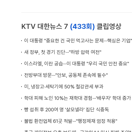
KTV 대한뉴스 7
(433회)
클립영상
이 대통령 "중요한 건 국민 먹고사는 문제···핵심은 기업
새 정부, 첫 경기 진단···"하방 압력 여전"
이스라엘, 이란 공습···이 대통령 "우리 국민 안전 중요"
전방부대 방문···"안보, 공동체 존속에 필수"
미, 냉장고·세탁기에 50% 철강관세 부과
학대 피해 노인 10%는 재학대 경험···'배우자' 학대 증가
빵 섭취 후 200여 명 '살모넬라' 집단 식중독
불법 환전업체 61곳 적발···"행정제재 엄정 적용"