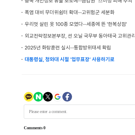
중국 개인정보 유출 보도에···금감원 "스미싱 피해 주의"
폭염 대비 무더위쉼터 확대···고위험군 세분화
우리멋 살린 옷 100종 모였다···세종에 뜬 '한복상점'
외교전략정보본부장, 션 오닐 국무부 동아태국 고위관리
2025년 화랑훈련 실시···통합방위태세 확립
대통령실, 청와대 시절 '업무표장' 사용하기로