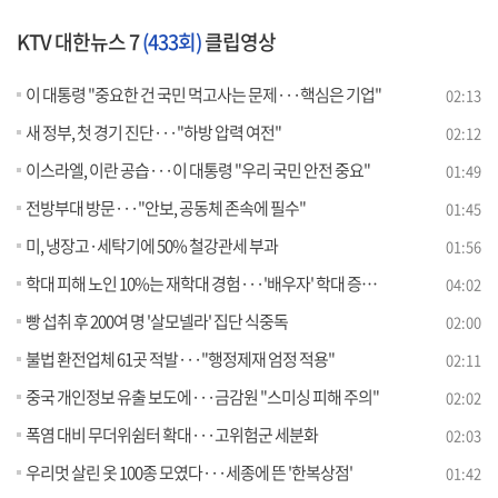
KTV 대한뉴스 7
(433회)
클립영상
이 대통령 "중요한 건 국민 먹고사는 문제···핵심은 기업"
02:13
새 정부, 첫 경기 진단···"하방 압력 여전"
02:12
이스라엘, 이란 공습···이 대통령 "우리 국민 안전 중요"
01:49
전방부대 방문···"안보, 공동체 존속에 필수"
01:45
미, 냉장고·세탁기에 50% 철강관세 부과
01:56
학대 피해 노인 10%는 재학대 경험···'배우자' 학대 증가 [뉴스의 맥]
04:02
빵 섭취 후 200여 명 '살모넬라' 집단 식중독
02:00
불법 환전업체 61곳 적발···"행정제재 엄정 적용"
02:11
중국 개인정보 유출 보도에···금감원 "스미싱 피해 주의"
02:02
폭염 대비 무더위쉼터 확대···고위험군 세분화
02:03
우리멋 살린 옷 100종 모였다···세종에 뜬 '한복상점'
01:42