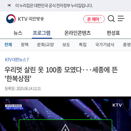
본
메
전
이 누리집은 대한민국 공식 전자정부 누리집입니다.
문
뉴
체
바
바
메
KTV 국민방송
온 에어
로
로
뉴
공식 누리집 주소 확인하기
메뉴 열기
가
가
바
go.kr 주소를 사용하는 누리집은 대한민국 정부기관이 관리하는 누리집입
기
기
로
뉴스
프로그램
온라인콘텐츠
편성표
니다.
가
이밖에 or.kr 또는 .kr등 다른 도메인 주소를 사용하고 있다면 아래 URL에
기
전체
정책
문화/교양
보도
특집
국가기념식
종영
서 도메인 주소를 확인해 보세요
운영중인 공식 누리집보기
KTV 대한뉴스 7
우리멋 살린 옷 100종 모였다···세종에 뜬
'한복상점'
등록일 : 2025.06.14 12:21