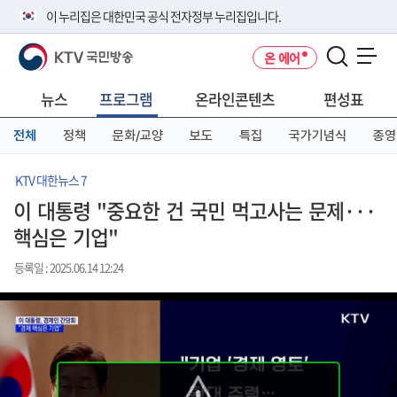
본
메
전
이 누리집은 대한민국 공식 전자정부 누리집입니다.
문
뉴
체
바
바
메
KTV 국민방송
온 에어
로
로
뉴
공식 누리집 주소 확인하기
메뉴 열기
가
가
바
go.kr 주소를 사용하는 누리집은 대한민국 정부기관이 관리하는 누리집입
기
기
로
뉴스
프로그램
온라인콘텐츠
편성표
니다.
가
이밖에 or.kr 또는 .kr등 다른 도메인 주소를 사용하고 있다면 아래 URL에
기
전체
정책
문화/교양
보도
특집
국가기념식
종영
서 도메인 주소를 확인해 보세요
운영중인 공식 누리집보기
KTV 대한뉴스 7
이 대통령 "중요한 건 국민 먹고사는 문제···
핵심은 기업"
등록일 : 2025.06.14 12:24