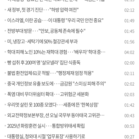
새 정부, 첫 경기 진단···"하방 압력 여전"
02:12
이스라엘, 이란 공습···이 대통령 "우리 국민 안전 중요"
01:49
전방부대 방문···"안보, 공동체 존속에 필수"
01:45
미, 냉장고·세탁기에 50% 철강관세 부과
01:56
학대 피해 노인 10%는 재학대 경험···'배우자' 학대 증가 [뉴스의 맥]
04:02
빵 섭취 후 200여 명 '살모넬라' 집단 식중독
02:00
불법 환전업체 61곳 적발···"행정제재 엄정 적용"
02:11
중국 개인정보 유출 보도에···금감원 "스미싱 피해 주의"
02:02
폭염 대비 무더위쉼터 확대···고위험군 세분화
02:03
우리멋 살린 옷 100종 모였다···세종에 뜬 '한복상점'
01:42
외교전략정보본부장, 션 오닐 국무부 동아태국 고위관리 접견
00:43
2025년 화랑훈련 실시···통합방위태세 확립
00:53
대통령실, 청와대 시절 '업무표장' 사용하기로
00:27