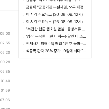
금융위 "공공기관 부실채권, 모두 재정으로 보전되는 것 아냐"
이 시각 주요뉴스 (26. 08. 09. 12시)
이 시각 주요뉴스 (26. 08. 08. 12시)
"복잡한 웹툰·웹소설 환불···증빙서류 요구까지"
09:00
'입추' 무색한 극한 더위···주말엔 비·소나기
02:55
전세사기 피해주택 매입 1만 호 돌파···피해 지원 속도
식중독 환자 28% 증가···9월에 최다 "입추 방심 금물"
02:20
00:28
02:35
01:40
01:59
07:06