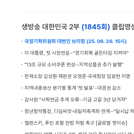
생방송 대한민국 2부
(1845회)
클립영
국정기획위원회 대변인 브리핑 (25. 06. 26. 15시)
이 대통령, 첫 시정연설···"경기회복 골든타임 지켜야"
"13조 규모 소비쿠폰 편성···지역상품권 추가 발행"
헌재소장 김상환·재판관 오영준·국세청장 임광현 지명
지역내총생산 분기별 통계 '첫 발표'···대경권 감소
감사원 "사학연금 추계 오류···기금 고갈 3년 당겨져"
청년청약통장, 디딤씨앗·내일저축계좌 연계···"일시납 허
젤렌스키, 푸틴 포함 전범 처벌 촉구 [글로벌 핫이슈]