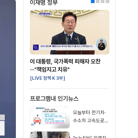
이재명 정부
0
1
2
3
이 대통령, 국가폭력 피해자 오찬
···"책임지고 치유"
[LIVE 정책 K 3부]
프로그램내 인기뉴스
오늘부터 전기차·
수소차 고속도로
통행료 50% 할인