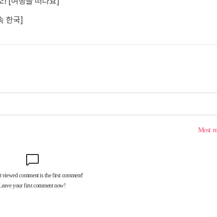
! [여행을 떠나요]
속 한국]