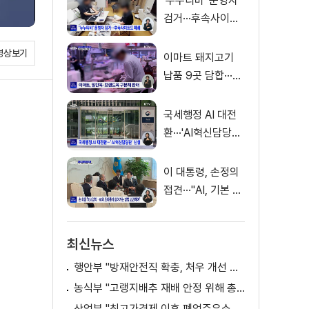
'누누티비' 운영자
검거···후속사이트
도 폐쇄
영상보기
이마트 돼지고기
납품 9곳 담합···과
징금 31억 원
국세행정 AI 대전
환···'AI혁신담당관'
신설
이 대통령, 손정의
접견···"AI, 기본 인
프라로 누려야"
최신뉴스
행안부 "방재안전직 확충, 처우 개선 등 위한 제도개선 추진"
농식부 "고랭지배추 재배 안정 위해 총력···배추가격 점차 안정세"
산업부 "최고가격제 이후 폐업주유소 증가? 사실 아냐"