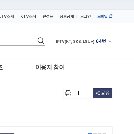
KTV소개
KTV소식
편성표
정보공개
로그인
모바일
164번
스카이라이프
검색
64번
채널안내 펼쳐
IPTV(KT, SKB, LGU+)
164번
스카이라이프
64번
IPTV(KT, SKB, LGU+)
츠
이용자 참여
164번
스카이라이프
공유