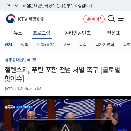
본
메
전
이 누리집은 대한민국 공식 전자정부 누리집입니다.
문
뉴
체
바
바
메
KTV 국민방송
온 에어
로
로
뉴
공식 누리집 주소 확인하기
메뉴 열기
가
가
바
go.kr 주소를 사용하는 누리집은 대한민국 정부기관이 관리하는 누리집입
기
기
로
뉴스
프로그램
온라인콘텐츠
편성표
니다.
가
이밖에 or.kr 또는 .kr등 다른 도메인 주소를 사용하고 있다면 아래 URL에
기
전체
정책
문화/교양
보도
특집
국가기념식
종영
서 도메인 주소를 확인해 보세요
운영중인 공식 누리집보기
생방송 대한민국 2부
젤렌스키, 푸틴 포함 전범 처벌 촉구 [글로벌
핫이슈]
등록일 : 2025.06.26 17:52