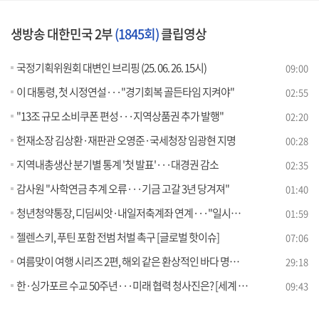
생방송 대한민국 2부
(1845회)
클립영상
국정기획위원회 대변인 브리핑 (25. 06. 26. 15시)
09:00
이 대통령, 첫 시정연설···"경기회복 골든타임 지켜야"
02:55
"13조 규모 소비쿠폰 편성···지역상품권 추가 발행"
02:20
헌재소장 김상환·재판관 오영준·국세청장 임광현 지명
00:28
지역내총생산 분기별 통계 '첫 발표'···대경권 감소
02:35
감사원 "사학연금 추계 오류···기금 고갈 3년 당겨져"
01:40
청년청약통장, 디딤씨앗·내일저축계좌 연계···"일시납 허용"
01:59
젤렌스키, 푸틴 포함 전범 처벌 촉구 [글로벌 핫이슈]
07:06
여름맞이 여행 시리즈 2편, 해외 같은 환상적인 바다 명소! [여행을 떠나요]
29:18
한·싱가포르 수교 50주년···미래 협력 청사진은? [세계 속 한국]
09:43