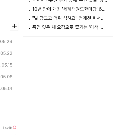
세계자연유산 추가 등재 '무안 갯벌' 생태 체험
10년 만에 개최 '세계태권도한마당' 61개국 참가
"발 담그고 더위 식혀요" 청계천 피서지로 인기
폭염 잊은 채 오감으로 즐기는 '이색 독서' 인기
05.29
.05.22
.05.15
.05.08
.05.01