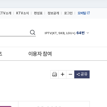
KTV소개
KTV소식
편성표
정보공개
로그인
모바일
164번
스카이라이프
검색
64번
채널안내 펼쳐
IPTV(KT, SKB, LGU+)
164번
스카이라이프
64번
IPTV(KT, SKB, LGU+)
츠
이용자 참여
164번
스카이라이프
공유