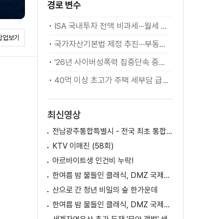
경로 변수
ISA 국내투자 전액 비과세···월세 세액공제 확대
팝업보기
국가자산기본법 제정 추진···부동산·주식 등 통합 관리
'26년 사이버성폭력 집중단속 중간성과 발표···향후 추진계획은?
40억 이상 초고가 주택 세부담 급증···실수요자 보호 강화
최신영상
전남광주통합특별시 - 전국 최초 통합돌봄 모델
KTV 이매진 (58회)
아르바이트생 인건비 누락!
한여름 밤 물들인 클래식, DMZ 국제음악제 성황
산으로 간 청년 비밀의 숲 한가운데
한여름 밤 물들인 클래식, DMZ 국제음악제 성황