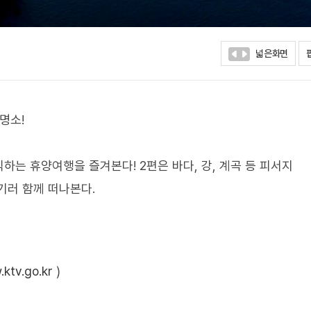
넓은화면
명소!
는 휴양여행을 즐겨본다! 2편은 바다, 강, 계곡 등 피서지
기러 함께 떠나본다.
ktv.go.kr
)