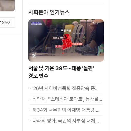
사회분야 인기뉴스
영상보기
서울 낮 기온 39도···태풍 '돌핀'
경로 변수
'26년 사이버성폭력 집중단속 중간성과 발표···향후 추진계획은?
식약처, "'스테비아 토마토', 농산물 아닌 가공식품"
제34회 국무회의 이재명 대통령 모두발언
나라의 평화, 국민의 자부심 대체불가 대한민국 이재명 대통령 모두말씀