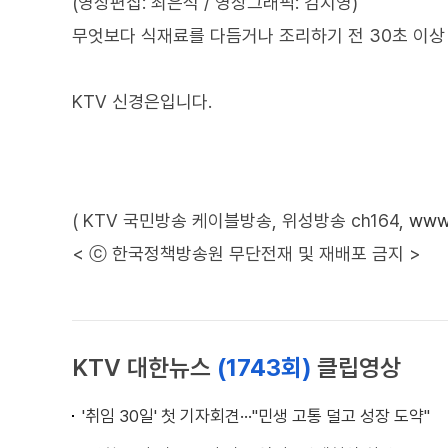
(영상편집: 최은석 / 영상그래픽: 김지영)
무엇보다 식재료를 다듬거나 조리하기 전 30초 이상 
KTV 신경은입니다.
( KTV 국민방송 케이블방송, 위성방송 ch164,
www.
< ⓒ 한국정책방송원 무단전재 및 재배포 금지 >
KTV 대한뉴스
(1743회)
클립영상
'취임 30일' 첫 기자회견···"민생 고통 덜고 성장 도약"