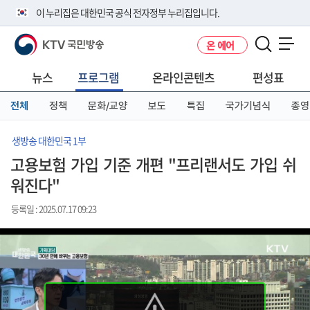
본
메
전
이 누리집은 대한민국 공식 전자정부 누리집입니다.
문
뉴
체
바
바
메
KTV 국민방송
온 에어
로
로
뉴
공식 누리집 주소 확인하기
메뉴 열기
가
가
바
go.kr 주소를 사용하는 누리집은 대한민국 정부기관이 관리하는 누리집입
기
기
로
뉴스
프로그램
온라인콘텐츠
편성표
니다.
가
이밖에 or.kr 또는 .kr등 다른 도메인 주소를 사용하고 있다면 아래 URL에
기
전체
정책
문화/교양
보도
특집
국가기념식
종영
서 도메인 주소를 확인해 보세요
운영중인 공식 누리집보기
생방송 대한민국 1부
고용보험 가입 기준 개편 "프리랜서도 가입 쉬
워진다"
등록일 : 2025.07.17 09:23