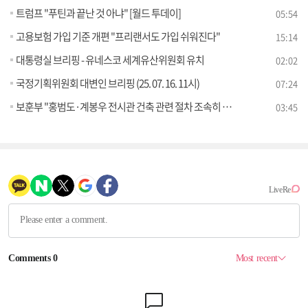
트럼프 "푸틴과 끝난 것 아냐" [월드 투데이]
05:54
고용보험 가입 기준 개편 "프리랜서도 가입 쉬워진다"
15:14
대통령실 브리핑 - 유네스코 세계유산위원회 유치
02:02
국정기획위원회 대변인 브리핑 (25. 07. 16. 11시)
07:24
보훈부 "홍범도·계봉우 전시관 건축 관련 절차 조속히 완료" [정책 바로보기]
03:45