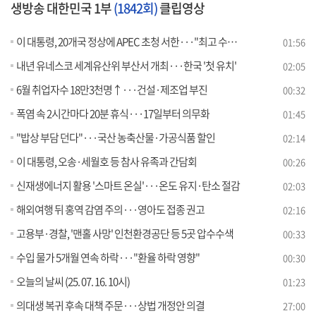
생방송 대한민국 1부
(1842회)
클립영상
이 대통령, 20개국 정상에 APEC 초청 서한···"최고 수준 개최"
01:56
내년 유네스코 세계유산위 부산서 개최···한국 '첫 유치'
02:05
6월 취업자수 18만3천명↑···건설·제조업 부진
00:32
폭염 속 2시간마다 20분 휴식···17일부터 의무화
01:45
"밥상 부담 던다"···국산 농축산물·가공식품 할인
02:14
이 대통령, 오송·세월호 등 참사 유족과 간담회
00:26
신재생에너지 활용 '스마트 온실'···온도 유지·탄소 절감
02:03
해외여행 뒤 홍역 감염 주의···영아도 접종 권고
02:16
고용부·경찰, '맨홀 사망' 인천환경공단 등 5곳 압수수색
00:33
수입 물가 5개월 연속 하락···"환율 하락 영향"
00:30
오늘의 날씨 (25. 07. 16. 10시)
01:23
의대생 복귀 후속 대책 주문···상법 개정안 의결
27:00