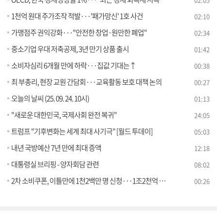
1천억 원대 주가조작 적발···'패가망신' 1호 사건
02:10
가맹점주 권익강화···"안전한 창업·원만한 폐업"
02:34
중소기업 우대 저축공제, 3년 만기 상품 출시
01:42
소비자심리 6개월 만에 하락···집값 기대는↑
00:38
최 부총리, 현장 교원 간담회···교육활동 보호 대책 논의
00:27
오늘의 날씨 (25. 09. 24. 10시)
01:13
"새로운 대한민국, 국제사회 완전 복귀"
24:05
트럼프 "기후변화는 세계 최대 사기극" [월드 투데이]
05:03
내년 국방예산 7년 만에 최대 증액
12:18
대통령실 브리핑 - 양자회담 관련
08:02
2차 소비쿠폰, 이틀만에 1천2백만 명 신청···1조2천억 원 지급
00:26