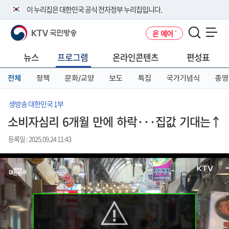
본
메
전
이 누리집은 대한민국 공식 전자정부 누리집입니다.
문
뉴
체
바
바
메
KTV 국민방송
온 에어
로
로
뉴
공식 누리집 주소 확인하기
메뉴 열기
가
가
바
go.kr 주소를 사용하는 누리집은 대한민국 정부기관이 관리하는 누리집입
기
기
로
뉴스
프로그램
온라인콘텐츠
편성표
니다.
가
이밖에 or.kr 또는 .kr등 다른 도메인 주소를 사용하고 있다면 아래 URL에
기
전체
정책
문화/교양
보도
특집
국가기념식
종영
서 도메인 주소를 확인해 보세요
운영중인 공식 누리집보기
생방송 대한민국 1부
소비자심리 6개월 만에 하락···집값 기대는↑
등록일 : 2025.09.24 11:43