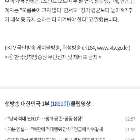
주택 가격 전망은 1포인트 오르며 두 달 연속 상승했는데, 한은 관
계자는 "오름폭이 크지 않다"면서도 "장기 평균보다 높아 9.7 추
가 대책 등 규제 효과는 더 지켜봐야 한다"고 말했습니다.
( KTV 국민방송 케이블방송, 위성방송 ch164,
www.ktv.go.kr
)
< ⓒ 한국정책방송원 무단전재 및 재배포 금지 >
생방송 대한민국 1부
(1891회)
클립영상
"남북 적대 'E.N.D'···평화 공존·공동 성장"
02:57
20분 연설···"북한에 적대행위 안 해" 언급에 박수갈채
01:52
OECD, 한국 경제성장률 1%···"최근 경제 회복세 지속"
02:05