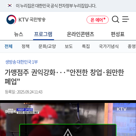
본
메
전
이 누리집은 대한민국 공식 전자정부 누리집입니다.
문
뉴
체
바
바
메
KTV 국민방송
온 에어
로
로
뉴
공식 누리집 주소 확인하기
메뉴 열기
가
가
바
go.kr 주소를 사용하는 누리집은 대한민국 정부기관이 관리하는 누리집입
기
기
로
뉴스
프로그램
온라인콘텐츠
편성표
니다.
가
이밖에 or.kr 또는 .kr등 다른 도메인 주소를 사용하고 있다면 아래 URL에
기
전체
정책
문화/교양
보도
특집
국가기념식
종영
서 도메인 주소를 확인해 보세요
운영중인 공식 누리집보기
생방송 대한민국 1부
가맹점주 권익강화···"안전한 창업·원만한
폐업"
등록일 : 2025.09.24 11:43