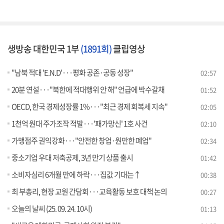
생방송 대한민국 1부
(1891회)
클립영상
"남북 적대 'E.N.D'···평화 공존·공동 성장"
02:57
20분 연설···"북한에 적대행위 안 해" 언급에 박수갈채
01:52
OECD, 한국 경제성장률 1%···"최근 경제 회복세 지속"
02:05
1천억 원대 주가조작 적발···'패가망신' 1호 사건
02:10
가맹점주 권익강화···"안전한 창업·원만한 폐업"
02:34
중소기업 우대 저축공제, 3년 만기 상품 출시
01:42
소비자심리 6개월 만에 하락···집값 기대는↑
00:38
최 부총리, 현장 교원 간담회···교육활동 보호 대책 논의
00:27
오늘의 날씨 (25. 09. 24. 10시)
01:13