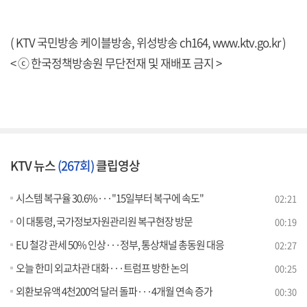
( KTV 국민방송 케이블방송, 위성방송 ch164,
www.ktv.go.kr
)
< ⓒ 한국정책방송원 무단전재 및 재배포 금지 >
KTV 뉴스
(267회)
클립영상
시스템 복구율 30.6%···"15일부터 복구에 속도"
02:21
이 대통령, 국가정보자원관리원 복구현장 방문
00:19
EU 철강 관세 50% 인상···정부, 통상채널 총동원 대응
02:27
오늘 한미 외교차관 대화···트럼프 방한 논의
00:25
외환보유액 4천200억 달러 돌파···4개월 연속 증가
00:30