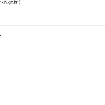
ktv.go.kr
)
상