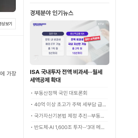
경제분야 인기뉴스
영상보기
ISA 국내투자 전액 비과세···월세
만에 가장
세액공제 확대
부동산정책 국민 대토론회
40억 이상 초고가 주택 세부담 급증···실수요자 보호 강화
국가자산기본법 제정 추진···부동산·주식 등 통합 관리
반도체·AI 1,600조 투자···'3대 메가프로젝트' 속도