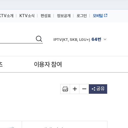
KTV소개
KTV소식
편성표
정보공개
로그인
모바일
164번
스카이라이프
검색
64번
채널안내 펼쳐
IPTV(KT, SKB, LGU+)
164번
스카이라이프
64번
IPTV(KT, SKB, LGU+)
츠
이용자 참여
164번
스카이라이프
공유