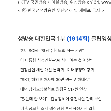
( KTV 국민방송 케이블방송, 위성방송 ch164,
www.
< ⓒ 한국정책방송원 무단전재 및 재배포 금지 >
생방송 대한민국 1부
(1914회)
클립영
한미 SCM···"핵잠수함 도입 적극 지원"
이 대통령 시정연설···"AI 시대 여는 첫 예산"
철강산업 체질 개선 본격화···미래경쟁력 강화
"SKT, 해킹 피해자에 30만 원씩 손해배상"
내년 장기요양보험료 월평균 517원 인상
"있는데 안 보여"···전동휠체어 충전시설 관리 부실
미 항공모함 조지 워싱턴함 부산작전기지 입항