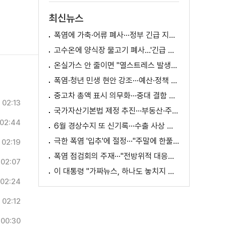
최신뉴스
폭염에 가축·어류 폐사···정부 긴급 지원책 마련
고수온에 양식장 물고기 폐사...'긴급 방류' 지원
온실가스 안 줄이면 "열스트레스 발생일 29배 증가"
폭염·청년 민생 현안 강조···예산·정책 방향 제시
중고차 총액 표시 의무화···중대 결함 시 '계약 해제'
02:13
국가자산기본법 제정 추진···부동산·주식 등 통합 관리
02:44
6월 경상수지 또 신기록···수출 사상 첫 1천억 달러
극한 폭염 '입추'에 절정···"주말에 한풀 꺾인다"
02:19
폭염 점검회의 주재···"전방위적 대응체계 가동"
02:07
이 대통령 "가짜뉴스, 하나도 놓치지 말고 바로잡아야"
02:24
02:12
00:30