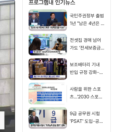
프로그램내 인기뉴스
국민주권정부 출범
1년 "남은 4년은 8
년처럼"
전셋집 경매 넘어
가도 '전세보증금'
먼저 돌려받는다
보조배터리 기내
반입 규정 강화··
·'수량·보관 제한'
사람을 위한 스포
츠…'2030 스포츠
비전' 공개
9급 공무원 시험
'PSAT' 도입··공정
채용 위한 변화는?