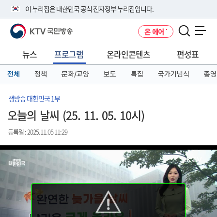
본
메
전
이 누리집은 대한민국 공식 전자정부 누리집입니다.
문
뉴
체
바
바
메
KTV 국민방송
온 에어
로
로
뉴
공식 누리집 주소 확인하기
메뉴 열기
가
가
바
go.kr 주소를 사용하는 누리집은 대한민국 정부기관이 관리하는 누리집입
기
기
로
뉴스
프로그램
온라인콘텐츠
편성표
니다.
가
이밖에 or.kr 또는 .kr등 다른 도메인 주소를 사용하고 있다면 아래 URL에
기
전체
정책
문화/교양
보도
특집
국가기념식
종영
서 도메인 주소를 확인해 보세요
운영중인 공식 누리집보기
생방송 대한민국 1부
오늘의 날씨 (25. 11. 05. 10시)
등록일 : 2025.11.05 11:29