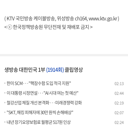
( KTV 국민방송 케이블방송, 위성방송 ch164,
www.ktv.go.kr
)
< ⓒ 한국정책방송원 무단전재 및 재배포 금지 >
생방송 대한민국 1부
(1914회)
클립영상
한미 SCM···"핵잠수함 도입 적극 지원"
02:13
이 대통령 시정연설···"AI 시대 여는 첫 예산"
02:44
철강산업 체질 개선 본격화···미래경쟁력 강화
02:19
"SKT, 해킹 피해자에 30만 원씩 손해배상"
02:07
내년 장기요양보험료 월평균 517원 인상
02:24