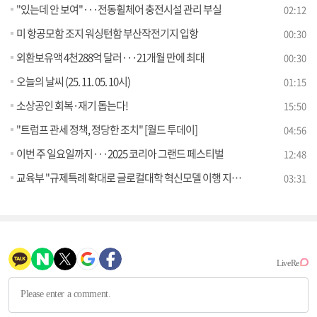
"있는데 안 보여"···전동휠체어 충전시설 관리 부실
02:12
미 항공모함 조지 워싱턴함 부산작전기지 입항
00:30
외환보유액 4천288억 달러···21개월 만에 최대
00:30
오늘의 날씨 (25. 11. 05. 10시)
01:15
소상공인 회복·재기 돕는다!
15:50
"트럼프 관세 정책, 정당한 조치" [월드 투데이]
04:56
이번 주 일요일까지···2025 코리아 그랜드 페스티벌
12:48
교육부 "규제특례 확대로 글로컬대학 혁신모델 이행 지원" [정책 바로보기]
03:31