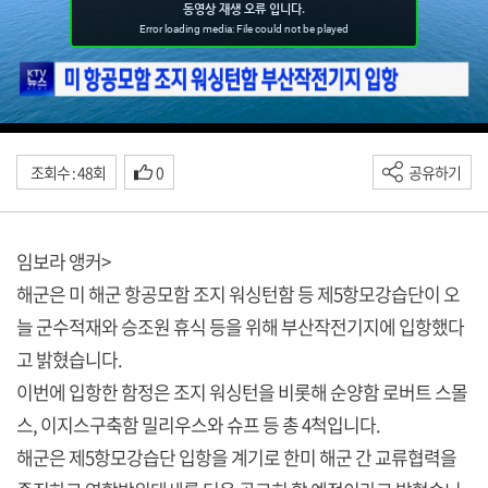
조회수 : 48회
0
공유하기
임보라 앵커>
해군은 미 해군 항공모함 조지 워싱턴함 등 제5항모강습단이 오
늘 군수적재와 승조원 휴식 등을 위해 부산작전기지에 입항했다
고 밝혔습니다.
이번에 입항한 함정은 조지 워싱턴을 비롯해 순양함 로버트 스몰
스, 이지스구축함 밀리우스와 슈프 등 총 4척입니다.
해군은 제5항모강습단 입항을 계기로 한미 해군 간 교류협력을