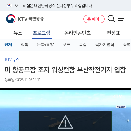
본
메
전
이 누리집은 대한민국 공식 전자정부 누리집입니다.
문
뉴
체
바
바
메
KTV 국민방송
온 에어
로
로
뉴
공식 누리집 주소 확인하기
메뉴 열기
가
가
바
go.kr 주소를 사용하는 누리집은 대한민국 정부기관이 관리하는 누리집입
기
기
로
뉴스
프로그램
온라인콘텐츠
편성표
니다.
가
이밖에 or.kr 또는 .kr등 다른 도메인 주소를 사용하고 있다면 아래 URL에
기
전체
정책
문화/교양
보도
특집
국가기념식
종영
서 도메인 주소를 확인해 보세요
운영중인 공식 누리집보기
KTV 뉴스
미 항공모함 조지 워싱턴함 부산작전기지 입항
등록일 : 2025.11.05 14:11