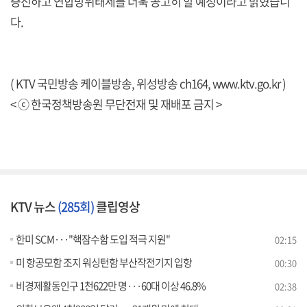
증진하고 연합방위태세를 더욱 공고히 할 예정이라고 밝혔습니
다.
( KTV 국민방송 케이블방송, 위성방송 ch164,
www.ktv.go.kr
)
< ⓒ 한국정책방송원 무단전재 및 재배포 금지 >
KTV 뉴스
(285회)
클립영상
한미 SCM···"핵잠수함 도입 적극 지원"
02:15
미 항공모함 조지 워싱턴함 부산작전기지 입항
00:30
비경제활동인구 1천622만 명···60대 이상 46.8%
02:38