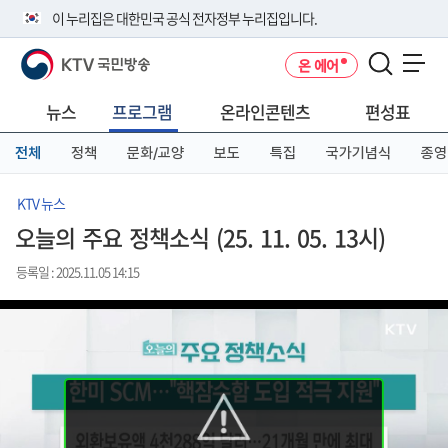
본
메
전
이 누리집은 대한민국 공식 전자정부 누리집입니다.
문
뉴
체
바
바
메
KTV 국민방송
온 에어
로
로
뉴
공식 누리집 주소 확인하기
메뉴 열기
가
가
바
go.kr 주소를 사용하는 누리집은 대한민국 정부기관이 관리하는 누리집입
기
기
로
뉴스
프로그램
온라인콘텐츠
편성표
니다.
가
이밖에 or.kr 또는 .kr등 다른 도메인 주소를 사용하고 있다면 아래 URL에
기
전체
정책
문화/교양
보도
특집
국가기념식
종영
서 도메인 주소를 확인해 보세요
운영중인 공식 누리집보기
KTV 뉴스
오늘의 주요 정책소식 (25. 11. 05. 13시)
등록일 : 2025.11.05 14:15