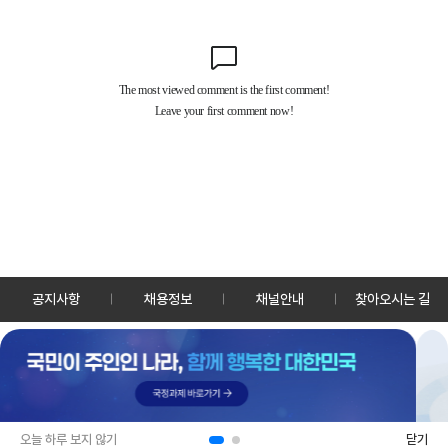
공지사항
채용정보
채널안내
찾아오시는 길
30128 세종특별자치시 정부2청사로 13 한국정책방송원 KTV
TEL: 044-204-8000
Copyrightⓒ KTV 국민방송 All Rights Reserved.
PC버전
앱 다운로드
오늘 하루 보지 않기
닫기