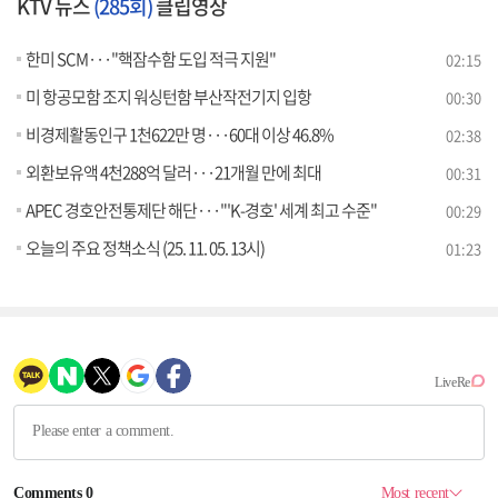
KTV 뉴스
(285회)
클립영상
한미 SCM···"핵잠수함 도입 적극 지원"
02:15
미 항공모함 조지 워싱턴함 부산작전기지 입항
00:30
비경제활동인구 1천622만 명···60대 이상 46.8%
02:38
외환보유액 4천288억 달러···21개월 만에 최대
00:31
APEC 경호안전통제단 해단···"'K-경호' 세계 최고 수준"
00:29
오늘의 주요 정책소식 (25. 11. 05. 13시)
01:23