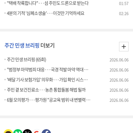
"택배 착륙합니다"···섬 주민도 드론으로 받는다
01:57
4분의 기적 '심폐소생술'···이것만 기억하세요
02:26
주간 민생 브리핑
더보기
주간 민생 브리핑 (65회)
2026.06.06
"범정부 마약범죄 대응···국경 적발 마약 역대 최대"
2026.06.06
'배달 기사 보험가입' 의무화···가입 확인 시스템 구축
2026.06.06
주민 곁 보건진료소···농촌 통합돌봄 해법 될까
2026.06.06
6월 모의평가···평가원 "공교육 범위 내 변별력 확보"
2026.06.06