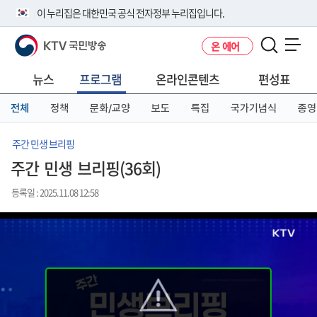
본
메
전
이 누리집은 대한민국 공식 전자정부 누리집입니다.
문
뉴
체
바
바
메
KTV 국민방송
온 에어
로
로
뉴
공식 누리집 주소 확인하기
메뉴 열기
가
가
바
go.kr 주소를 사용하는 누리집은 대한민국 정부기관이 관리하는 누리집입
기
기
로
뉴스
프로그램
온라인콘텐츠
편성표
니다.
가
이밖에 or.kr 또는 .kr등 다른 도메인 주소를 사용하고 있다면 아래 URL에
기
전체
정책
문화/교양
보도
특집
국가기념식
종영
서 도메인 주소를 확인해 보세요
운영중인 공식 누리집보기
주간 민생 브리핑
주간 민생 브리핑(36회)
등록일 : 2025.11.08 12:58