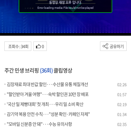
조회수 : 34회
0
공유하기
주간 민생 브리핑
(36회)
클립영상
김장재료 최대 반값 할인···수산물 유통 체질개선
02:26
"할인받아 겨울 여행"···숙박 할인권 10만 장 배포
01:57
'국산 밀 제빵대회' 첫 개최···우리 밀 소비 확산
02:19
감기약 복용 안전 수칙···"성분 확인·카페인 자제"
01:34
"모바일 신분증 안 돼"···수능 유의사항
02:35