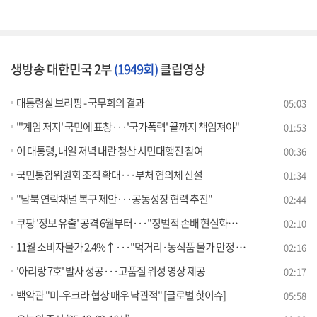
생방송 대한민국 2부
(1949회)
클립영상
대통령실 브리핑 - 국무회의 결과
05:03
"'계엄 저지' 국민에 표창···'국가폭력' 끝까지 책임져야"
01:53
이 대통령, 내일 저녁 내란 청산 시민대행진 참여
00:36
국민통합위원회 조직 확대···부처 협의체 신설
01:34
"남북 연락채널 복구 제안···공동성장 협력 추진"
02:44
쿠팡 '정보 유출' 공격 6월부터···"징벌적 손배 현실화해야"
02:10
11월 소비자물가 2.4%↑···"먹거리·농식품 물가 안정 총력"
02:16
'아리랑 7호' 발사 성공···고품질 위성 영상 제공
02:17
백악관 "미-우크라 협상 매우 낙관적" [글로벌 핫이슈]
05:58