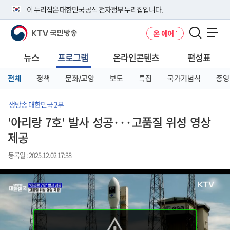
본
메
전
이 누리집은 대한민국 공식 전자정부 누리집입니다.
문
뉴
체
바
바
메
KTV 국민방송
온 에어
로
로
뉴
공식 누리집 주소 확인하기
메뉴 열기
가
가
바
go.kr 주소를 사용하는 누리집은 대한민국 정부기관이 관리하는 누리집입
기
기
로
뉴스
프로그램
온라인콘텐츠
편성표
니다.
가
이밖에 or.kr 또는 .kr등 다른 도메인 주소를 사용하고 있다면 아래 URL에
기
전체
정책
문화/교양
보도
특집
국가기념식
종영
서 도메인 주소를 확인해 보세요
운영중인 공식 누리집보기
생방송 대한민국 2부
'아리랑 7호' 발사 성공···고품질 위성 영상
제공
등록일 : 2025.12.02 17:38