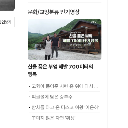
문화/교양분류 인기영상
팝업보기
산을 품은 부엌 해발 700미터의
행복
고향이 품어준 시련 흙 위에 다시 서다
피클볼에 담은 승부수
밤차를 타고 온 디스코 여왕 '이은하'
꾸미지 않은 자연 '횡성'