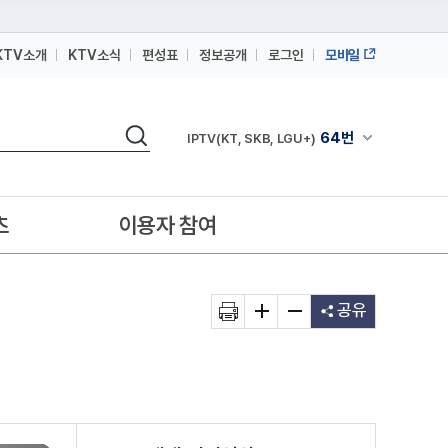
KTV소개
KTV소식
편성표
정보공개
로그인
모바일
164번
스카이라이프
검색
64번
채널안내 펼쳐
IPTV(KT, SKB, LGU+)
164번
스카이라이프
64번
IPTV(KT, SKB, LGU+)
츠
이용자 참여
164번
스카이라이프
공유