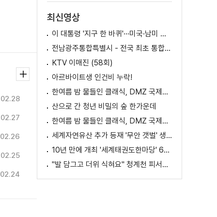
최신영상
이 대통령 '지구 한 바퀴'···미국·남미 순방 성과는? / AX 대전환의 시대! 국민 위한 적극 행정은?
전남광주통합특별시 - 전국 최초 통합돌봄 모델
KTV 이매진 (58회)
아르바이트생 인건비 누락!
한여름 밤 물들인 클래식, DMZ 국제음악제 성황
.02.28
산으로 간 청년 비밀의 숲 한가운데
.02.27
한여름 밤 물들인 클래식, DMZ 국제음악제 성황
세계자연유산 추가 등재 '무안 갯벌' 생태 체험
02.26
10년 만에 개최 '세계태권도한마당' 61개국 참가
.02.25
"발 담그고 더위 식혀요" 청계천 피서지로 인기
02.24