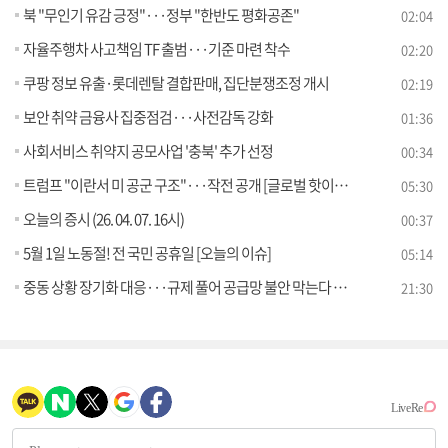
북 "무인기 유감 긍정"···정부 "한반도 평화공존"
02:04
자율주행차 사고책임 TF 출범···기준 마련 착수
02:20
쿠팡 정보 유출·롯데렌탈 결합판매, 집단분쟁조정 개시
02:19
보안 취약 금융사 집중점검···사전감독 강화
01:36
사회서비스 취약지 공모사업 '충북' 추가 선정
00:34
트럼프 "이란서 미 공군 구조"···작전 공개 [글로벌 핫이슈]
05:30
오늘의 증시 (26. 04. 07. 16시)
00:37
5월 1일 노동절! 전 국민 공휴일 [오늘의 이슈]
05:14
중동 상황 장기화 대응···규제 풀어 공급망 불안 막는다 [경제&이슈]
21:30