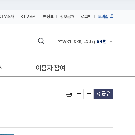
KTV소개
KTV소식
편성표
정보공개
로그인
모바일
164번
스카이라이프
검색
64번
채널안내 펼쳐
IPTV(KT, SKB, LGU+)
164번
스카이라이프
64번
IPTV(KT, SKB, LGU+)
츠
이용자 참여
164번
스카이라이프
공유