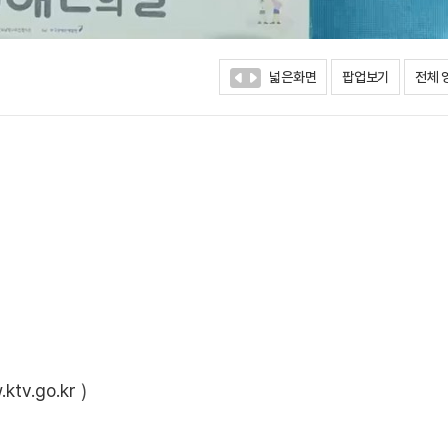
넓은화면
팝업보기
전체 
ktv.go.kr
)