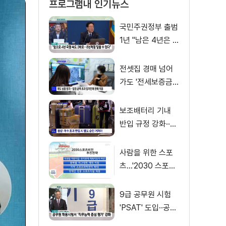
프로그램내 인기뉴스
국민주권정부 출범
1년 "남은 4년은 8
년처럼"
전셋집 경매 넘어
가도 '전세보증금'
먼저 돌려받는다
보조배터리 기내
반입 규정 강화··
·'수량·보관 제한'
사람을 위한 스포
츠…'2030 스포츠
비전' 공개
9급 공무원 시험
'PSAT' 도입··공정
채용 위한 변화는?