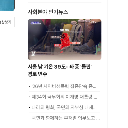
사회분야 인기뉴스
영상보기
서울 낮 기온 39도···태풍 '돌핀'
경로 변수
'26년 사이버성폭력 집중단속 중간성과 발표···향후 추진계획은?
제34회 국무회의 이재명 대통령 모두발언
나라의 평화, 국민의 자부심 대체불가 대한민국 이재명 대통령 모두말씀
국민과 함께하는 부처별 업무보고 재개