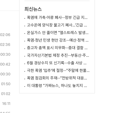
최신뉴스
폭염에 가축·어류 폐사···정부 긴급 지원책 마련
고수온에 양식장 물고기 폐사...'긴급 방류' 지원
온실가스 안 줄이면 "열스트레스 발생일 29배 증가"
02:06
폭염·청년 민생 현안 강조···예산·정책 방향 제시
02:36
중고차 총액 표시 의무화···중대 결함 시 '계약 해제'
00:30
국가자산기본법 제정 추진···부동산·주식 등 통합 관리
6월 경상수지 또 신기록···수출 사상 첫 1천억 달러
00:42
극한 폭염 '입추'에 절정···"주말에 한풀 꺾인다"
00:30
폭염 점검회의 주재···"전방위적 대응체계 가동"
01:50
이 대통령 "가짜뉴스, 하나도 놓치지 말고 바로잡아야"
01:02
16:11