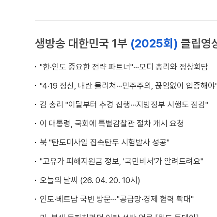
생방송 대한민국 1부
(2025회)
클립영
"한·인도 중요한 전략 파트너"···모디 총리와 정상회담
"4·19 정신, 내란 물리쳐···민주주의, 끊임없이 입증해야
김 총리 "이달부터 추경 집행···지방정부 시행도 점검"
이 대통령, 국회에 특별감찰관 절차 개시 요청
북 "탄도미사일 집속탄두 시험발사 성공"
"고유가 피해지원금 정보, '국민비서'가 알려드려요"
오늘의 날씨 (26. 04. 20. 10시)
인도·베트남 국빈 방문···"공급망·경제 협력 확대"