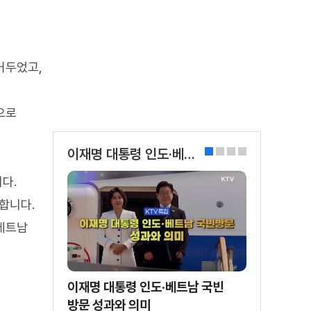
거두었고,
으로
이재명 대통령 인도·베트남 국빈 방문
0
1
2
3
다.
합니다.
 베트남
이재명 대통령 인도·베트남 국빈
방문 성과와 의미