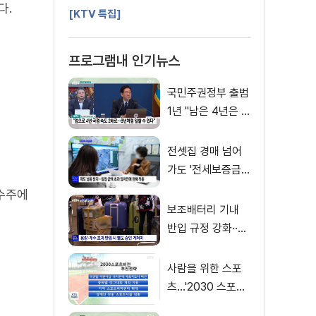
다.
[KTV 특집]
프로그램내 인기뉴스
국민주권정부 출범
1년 "남은 4년은 8
년처럼"
전셋집 경매 넘어
가도 '전세보증금'
먼저 돌려받는다
 수주에
보조배터리 기내
반입 규정 강화··
·'수량·보관 제한'
사람을 위한 스포
츠…'2030 스포츠
비전' 공개