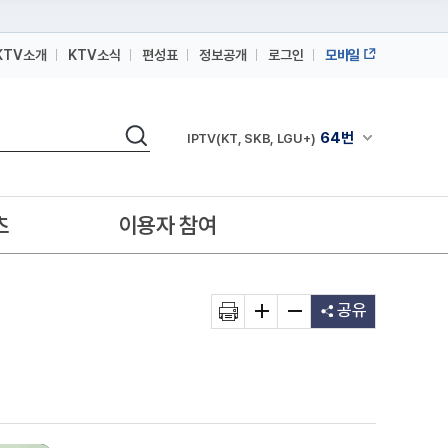
KTV소개
KTV소식
편성표
정보공개
로그인
모바일
164번
스카이라이프
검색
64번
채널안내 펼쳐
IPTV(KT, SKB, LGU+)
164번
스카이라이프
64번
IPTV(KT, SKB, LGU+)
츠
이용자 참여
164번
스카이라이프
공유