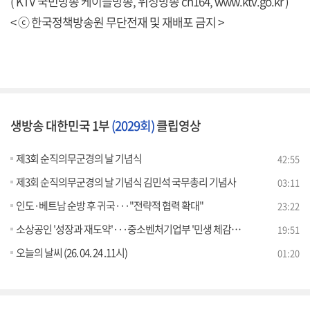
( KTV 국민방송 케이블방송, 위성방송 ch164,
www.ktv.go.kr
)
< ⓒ 한국정책방송원 무단전재 및 재배포 금지 >
생방송 대한민국 1부
(2029회)
클립영상
제3회 순직의무군경의 날 기념식
42:55
제3회 순직의무군경의 날 기념식 김민석 국무총리 기념사
03:11
인도·베트남 순방 후 귀국···"전략적 협력 확대"
23:22
소상공인 '성장과 재도약'···중소벤처기업부 '민생 체감' 정책은?
19:51
오늘의 날씨 (26. 04. 24 .11시)
01:20