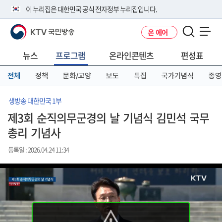
본
메
전
이 누리집은 대한민국 공식 전자정부 누리집입니다.
문
뉴
체
바
바
메
KTV 국민방송
온 에어
로
로
뉴
공식 누리집 주소 확인하기
메뉴 열기
가
가
바
go.kr 주소를 사용하는 누리집은 대한민국 정부기관이 관리하는 누리집입
기
기
로
뉴스
프로그램
온라인콘텐츠
편성표
니다.
가
이밖에 or.kr 또는 .kr등 다른 도메인 주소를 사용하고 있다면 아래 URL에
기
전체
정책
문화/교양
보도
특집
국가기념식
종영
서 도메인 주소를 확인해 보세요
운영중인 공식 누리집보기
생방송 대한민국 1부
제3회 순직의무군경의 날 기념식 김민석 국무
총리 기념사
등록일 : 2026.04.24 11:34