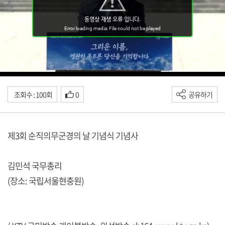
조회수 : 100회
0
공유하기
제3회 순직의무군경의 날 기념식 기념사
김민석 국무총리
(장소: 국립서울현충원)