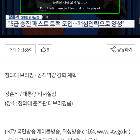
조회수 : 185회
9
공유하기
청와대 브리핑 - 공직역량 강화 계획
강훈식 / 대통령 비서실장
(장소: 청와대 춘추관 대브리핑룸)
( KTV 국민방송 케이블방송, 위성방송 ch164,
www.ktv.go.kr
)