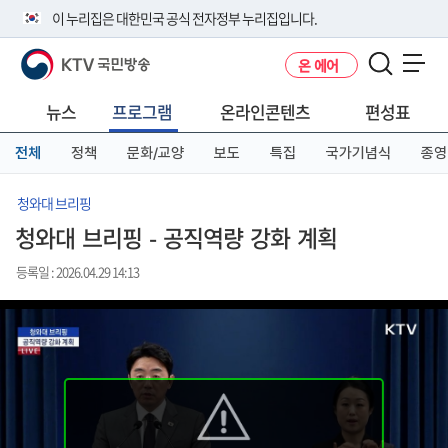
본
메
전
이 누리집은 대한민국 공식 전자정부 누리집입니다.
문
뉴
체
바
바
메
KTV 국민방송
온 에어
로
로
뉴
공식 누리집 주소 확인하기
메뉴 열기
가
가
바
go.kr 주소를 사용하는 누리집은 대한민국 정부기관이 관리하는 누리집입
기
기
로
뉴스
프로그램
온라인콘텐츠
편성표
니다.
가
이밖에 or.kr 또는 .kr등 다른 도메인 주소를 사용하고 있다면 아래 URL에
기
전체
정책
문화/교양
보도
특집
국가기념식
종영
서 도메인 주소를 확인해 보세요
운영중인 공식 누리집보기
청와대 브리핑
청와대 브리핑 - 공직역량 강화 계획
등록일 : 2026.04.29 14:13