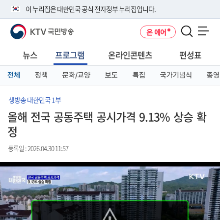
본
메
전
이 누리집은 대한민국 공식 전자정부 누리집입니다.
문
뉴
체
바
바
메
KTV 국민방송
온 에어
로
로
뉴
공식 누리집 주소 확인하기
메뉴 열기
가
가
바
go.kr 주소를 사용하는 누리집은 대한민국 정부기관이 관리하는 누리집입
기
기
로
뉴스
프로그램
온라인콘텐츠
편성표
니다.
가
이밖에 or.kr 또는 .kr등 다른 도메인 주소를 사용하고 있다면 아래 URL에
기
전체
정책
문화/교양
보도
특집
국가기념식
종영
서 도메인 주소를 확인해 보세요
운영중인 공식 누리집보기
생방송 대한민국 1부
올해 전국 공동주택 공시가격 9.13% 상승 확
정
등록일 : 2026.04.30 11:57