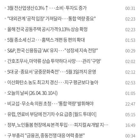
3월 전산업생산 0.3%↑···소비·투자도 증가
00:31
"대외관계 '공적 입장' 가져달라···통합 역량 중요"
02:23
올해 전국 공동주택 공시가격 9.13% 상승 확정
02:23
5월 종소세 신고···홈택스 개편 등 편의 확대
01:53
S&P, 한국 신용등급 'AA' 유지···"성장세 지속 전망"
00:29
간호조무사, 마약류 상습 투약하다 사망···관리 '구멍'
02:02
5대 궁·종묘서 '궁중문화축전'···5월 3일까지 운영
02:12
이산화탄소 농도 최고치 경신···지구 평균보다 높아
02:53
오늘의 날씨 (26. 04. 30. 10시)
01:05
비교섭·무소속 의원 초청···'통합 역량' 발휘해야
22:47
유럽, 연료비 부담에 전기차 수요 급증 [월드 투데이]
05:15
정부, 노인돌봄 현장에 AI 본격 투입···피지컬 AI 개발 지원도
16:49
구 부총리 "금융권, 중동전쟁 대응 여력 충분"
00:34