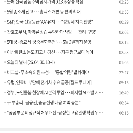
올해 전국 공동주택 공시가격 9.13% 상승 확정
02:23
5월 종소세 신고···홈택스 개편 등 편의 확대
01:53
S&P, 한국 신용등급 'AA' 유지···"성장세 지속 전망"
00:29
간호조무사, 마약류 상습 투약하다 사망···관리 '구멍'
02:02
5대 궁·종묘서 '궁중문화축전'···5월 3일까지 운영
02:12
이산화탄소 농도 최고치 경신···지구 평균보다 높아
02:53
오늘의 날씨 (26. 04. 30. 10시)
01:05
비교섭·무소속 의원 초청···'통합 역량' 발휘해야
22:47
유럽, 연료비 부담에 전기차 수요 급증 [월드 투데이]
05:15
정부, 노인돌봄 현장에 AI 본격 투입···피지컬 AI 개발 지원도
16:49
구 부총리 "금융권, 중동전쟁 대응 여력 충분"
00:34
"공공부문 비정규직 처우개선·공정한 고용관행 확립 위해 노력" [정책 바로보기]
06:15