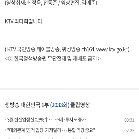
(영상취재: 최정욱, 전동준 / 영상편집: 김예준)
KTV 최다희입니다.
( KTV 국민방송 케이블방송, 위성방송 ch164,
www.ktv.go.kr
)
< ⓒ 한국정책방송원 무단전재 및 재배포 금지 >
생방송 대한민국 1부
(2033회)
클립영상
3월 전산업생산 0.3%↑···소비·투자도 증가
00:31
"대외관계 '공적 입장' 가져달라···통합 역량 중요"
02:23