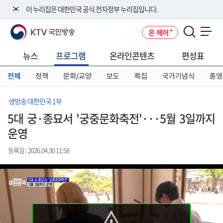
본
메
전
이 누리집은 대한민국 공식 전자정부 누리집입니다.
문
뉴
체
바
바
메
KTV 국민방송
온 에어
로
로
뉴
공식 누리집 주소 확인하기
메뉴 열기
가
가
바
go.kr 주소를 사용하는 누리집은 대한민국 정부기관이 관리하는 누리집입
기
기
로
뉴스
프로그램
온라인콘텐츠
편성표
니다.
가
이밖에 or.kr 또는 .kr등 다른 도메인 주소를 사용하고 있다면 아래 URL에
기
전체
정책
문화/교양
보도
특집
국가기념식
종영
서 도메인 주소를 확인해 보세요
운영중인 공식 누리집보기
생방송 대한민국 1부
5대 궁·종묘서 '궁중문화축전'···5월 3일까지
운영
등록일 : 2026.04.30 11:58