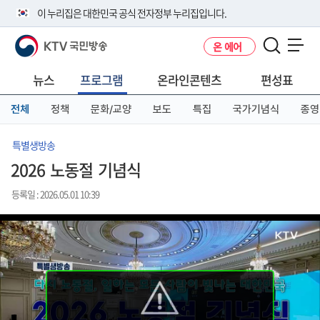
본
메
전
이 누리집은 대한민국 공식 전자정부 누리집입니다.
문
뉴
체
바
바
메
KTV 국민방송
온 에어
로
로
뉴
공식 누리집 주소 확인하기
메뉴 열기
가
가
바
go.kr 주소를 사용하는 누리집은 대한민국 정부기관이 관리하는 누리집입
기
기
로
뉴스
프로그램
온라인콘텐츠
편성표
니다.
가
이밖에 or.kr 또는 .kr등 다른 도메인 주소를 사용하고 있다면 아래 URL에
기
전체
정책
문화/교양
보도
특집
국가기념식
종영
서 도메인 주소를 확인해 보세요
운영중인 공식 누리집보기
특별생방송
2026 노동절 기념식
등록일 : 2026.05.01 10:39