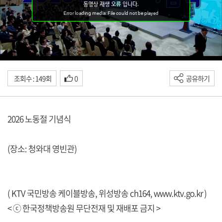
조회수 : 149회
0
공유하기
2026 노동절 기념식
(장소: 청와대 영빈관)
( KTV 국민방송 케이블방송, 위성방송 ch164,
www.ktv.go.kr
)
< ⓒ 한국정책방송원 무단전재 및 재배포 금지 >