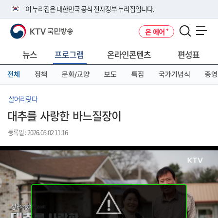
본
메
전
이 누리집은 대한민국 공식 전자정부 누리집입니다.
문
뉴
체
바
바
메
KTV 국민방송
온 에어
로
로
뉴
공식 누리집 주소 확인하기
메뉴 열기
가
가
바
go.kr 주소를 사용하는 누리집은 대한민국 정부기관이 관리하는 누리집입
기
기
로
뉴스
프로그램
온라인콘텐츠
편성표
니다.
가
이밖에 or.kr 또는 .kr등 다른 도메인 주소를 사용하고 있다면 아래 URL에
기
전체
정책
문화/교양
보도
특집
국가기념식
종영
서 도메인 주소를 확인해 보세요
운영중인 공식 누리집보기
살어리랏다
대추를 사랑한 바느질장이
등록일 : 2026.05.02 11:16