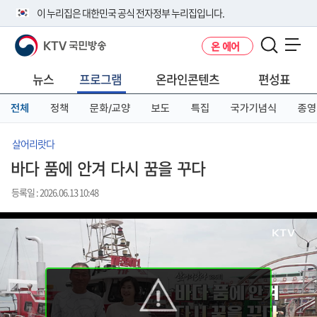
본
메
전
이 누리집은 대한민국 공식 전자정부 누리집입니다.
문
뉴
체
바
바
메
KTV 국민방송
온 에어
로
로
뉴
공식 누리집 주소 확인하기
메뉴 열기
가
가
바
go.kr 주소를 사용하는 누리집은 대한민국 정부기관이 관리하는 누리집입
기
기
로
뉴스
프로그램
온라인콘텐츠
편성표
니다.
가
이밖에 or.kr 또는 .kr등 다른 도메인 주소를 사용하고 있다면 아래 URL에
기
전체
정책
문화/교양
보도
특집
국가기념식
종영
서 도메인 주소를 확인해 보세요
운영중인 공식 누리집보기
살어리랏다
바다 품에 안겨 다시 꿈을 꾸다
등록일 : 2026.06.13 10:48