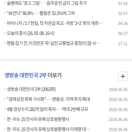
술병에도 '경고 그림'···음주운전 금지 그림 추가
01:56
"AI 안다" 86.8%···활용은 32.3%에 그쳐
02:07
마이니치 / 5.7 한일, 첫 차관급 외교·국방 '2+2' 회의 개최 [외신에 비친 한국]
04:38
오늘의 증시 (26. 05. 08. 16시)
00:37
핸들 잡기 전, 이것만은 꼭! 실전 교통법규 총정리 [잘 사는 법]
27:21
생방송 대한민국 2부
더보기
생방송 대한민국 2부 (2063회)
2026.06.05
"경제성장 회복 가시화"···변동성·지역 투자 확대
2026.06.05
4월 경상수지 282억 달러 흑자···역대 2번째 규모
2026.06.05
한·미 6·25 전사자 유해 상호봉환행사
2026.06.05
한·미 6·25 전사자 유해 상호봉환행사 이재명 대통령 추모사
2026.06.05