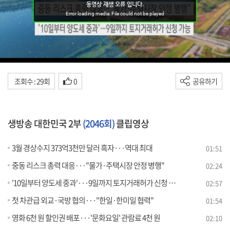
조회수 : 29회
0
공유하기
생방송 대한민국 2부
(2046회)
클립영상
3월 경상수지 373억3천만 달러 흑자···역대 최대
01:51
중동 리스크 총력 대응···"물가·주택시장 안정 병행"
02:24
'10일부터 양도세 중과'···9일까지 토지거래허가 신청 가능
02:57
첫 차관급 외교·국방 협의···"한일·한미일 협력"
01:54
영화 6천 원 할인권 배포···'문화요일' 관람료 4천 원
02:10