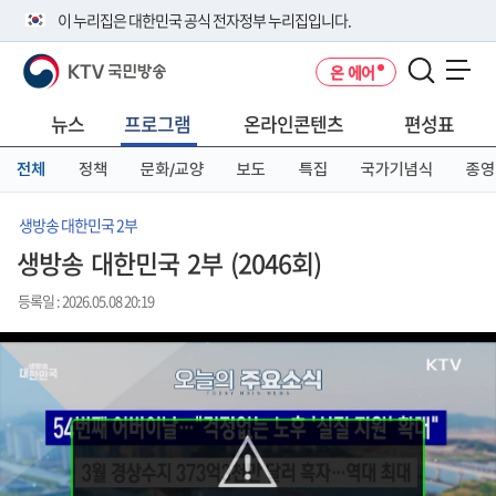
본
메
전
이 누리집은 대한민국 공식 전자정부 누리집입니다.
문
뉴
체
바
바
메
KTV 국민방송
온 에어
로
로
뉴
공식 누리집 주소 확인하기
메뉴 열기
가
가
바
go.kr 주소를 사용하는 누리집은 대한민국 정부기관이 관리하는 누리집입
기
기
로
뉴스
프로그램
온라인콘텐츠
편성표
니다.
가
이밖에 or.kr 또는 .kr등 다른 도메인 주소를 사용하고 있다면 아래 URL에
기
전체
정책
문화/교양
보도
특집
국가기념식
종영
서 도메인 주소를 확인해 보세요
운영중인 공식 누리집보기
생방송 대한민국 2부
생방송 대한민국 2부 (2046회)
등록일 : 2026.05.08 20:19