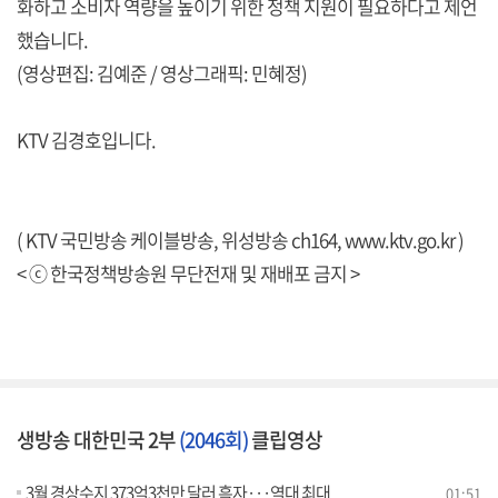
화하고 소비자 역량을 높이기 위한 정책 지원이 필요하다고 제언
했습니다.
(영상편집: 김예준 / 영상그래픽: 민혜정)
KTV 김경호입니다.
( KTV 국민방송 케이블방송, 위성방송 ch164,
www.ktv.go.kr
)
< ⓒ 한국정책방송원 무단전재 및 재배포 금지 >
생방송 대한민국 2부
(2046회)
클립영상
3월 경상수지 373억3천만 달러 흑자···역대 최대
01:51