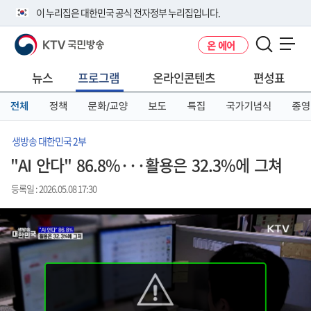
본
메
전
이 누리집은 대한민국 공식 전자정부 누리집입니다.
문
뉴
체
바
바
메
KTV 국민방송
온 에어
로
로
뉴
공식 누리집 주소 확인하기
메뉴 열기
가
가
바
go.kr 주소를 사용하는 누리집은 대한민국 정부기관이 관리하는 누리집입
기
기
로
뉴스
프로그램
온라인콘텐츠
편성표
니다.
가
이밖에 or.kr 또는 .kr등 다른 도메인 주소를 사용하고 있다면 아래 URL에
기
전체
정책
문화/교양
보도
특집
국가기념식
종영
서 도메인 주소를 확인해 보세요
운영중인 공식 누리집보기
생방송 대한민국 2부
"AI 안다" 86.8%···활용은 32.3%에 그쳐
등록일 : 2026.05.08 17:30