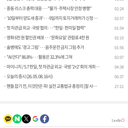
중동 리스크 총력 대응···"물가·주택시장 안정 병행"
02:24
'10일부터 양도세 중과'···9일까지 토지거래허가 신청 가능
02:57
첫 차관급 외교·국방 협의···"한일·한미일 협력"
01:54
영화 6천 원 할인권 배포···'문화요일' 관람료 4천 원
02:10
술병에도 '경고 그림'···음주운전 금지 그림 추가
01:56
"AI 안다" 86.8%···활용은 32.3%에 그쳐
02:07
마이니치 / 5.7 한일, 첫 차관급 외교·국방 '2+2' 회의 개최 [외신에 비친 한국]
04:38
오늘의 증시 (26. 05. 08. 16시)
00:37
핸들 잡기 전, 이것만은 꼭! 실전 교통법규 총정리 [잘 사는 법]
27:21