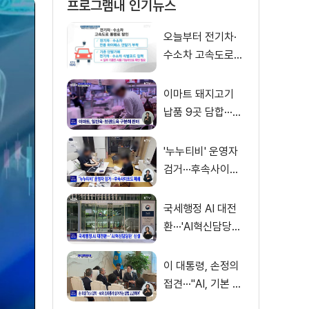
프로그램내 인기뉴스
오늘부터 전기차·
수소차 고속도로
통행료 50% 할인
이마트 돼지고기
납품 9곳 담합···과
징금 31억 원
'누누티비' 운영자
검거···후속사이트
도 폐쇄
국세행정 AI 대전
환···'AI혁신담당관'
신설
이 대통령, 손정의
접견···"AI, 기본 인
프라로 누려야"