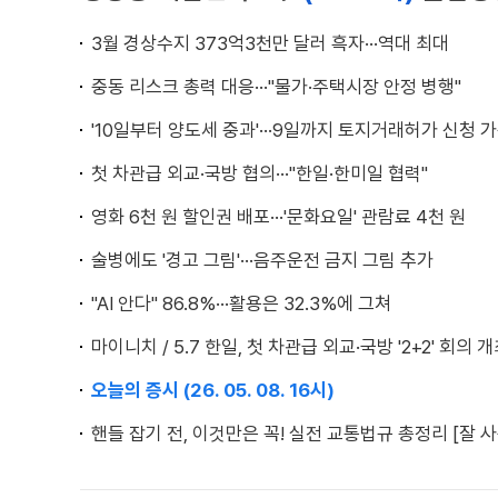
3월 경상수지 373억3천만 달러 흑자···역대 최대
중동 리스크 총력 대응···"물가·주택시장 안정 병행"
'10일부터 양도세 중과'···9일까지 토지거래허가 신청 
첫 차관급 외교·국방 협의···"한일·한미일 협력"
영화 6천 원 할인권 배포···'문화요일' 관람료 4천 원
술병에도 '경고 그림'···음주운전 금지 그림 추가
"AI 안다" 86.8%···활용은 32.3%에 그쳐
마이니치 / 5.7 한일, 첫 차관급 외교·국방 '2+2' 회의 
오늘의 증시 (26. 05. 08. 16시)
핸들 잡기 전, 이것만은 꼭! 실전 교통법규 총정리 [잘 사