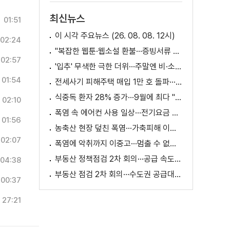
최신뉴스
01:51
이 시각 주요뉴스 (26. 08. 08. 12시)
02:24
"복잡한 웹툰·웹소설 환불···증빙서류 요구까지"
02:57
'입추' 무색한 극한 더위···주말엔 비·소나기
01:54
전세사기 피해주택 매입 1만 호 돌파···피해 지원 속도
식중독 환자 28% 증가···9월에 최다 "입추 방심 금물"
02:10
폭염 속 에어컨 사용 일상···전기요금 줄이려면?
01:56
농축산 현장 덮친 폭염···가축피해 이틀 새 28만 마리↑
02:07
폭염에 악취까지 이중고···멈출 수 없는 필수노동
부동산 정책점검 2차 회의···공급 속도전 본격화하나
04:38
부동산 점검 2차 회의···수도권 공급대책 논의
00:37
27:21