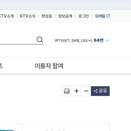
KTV소개
KTV소식
편성표
정보공개
로그인
모바일
164번
스카이라이프
검색
64번
채널안내 펼쳐
IPTV(KT, SKB, LGU+)
164번
스카이라이프
64번
IPTV(KT, SKB, LGU+)
츠
이용자 참여
164번
스카이라이프
공유