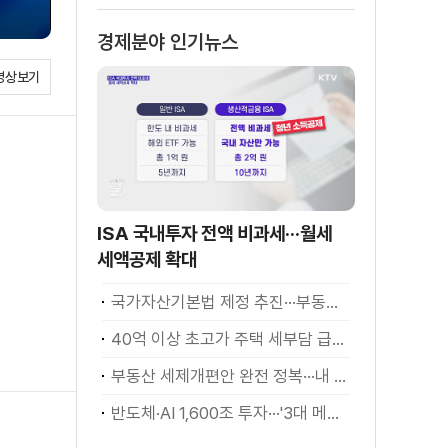
경제분야 인기뉴스
영상보기
ISA 국내투자 전액 비과세···월세
세액공제 확대
국가자산기본법 제정 추진···부동산·주식 등 통합 관리
40억 이상 초고가 주택 세부담 급증···실수요자 보호 강화
부동산 세제개편안 완전 정복···내 세금 어떻게 달라지나? [K-정책 사용법]
반도체·AI 1,600조 투자···'3대 메가프로젝트' 속도