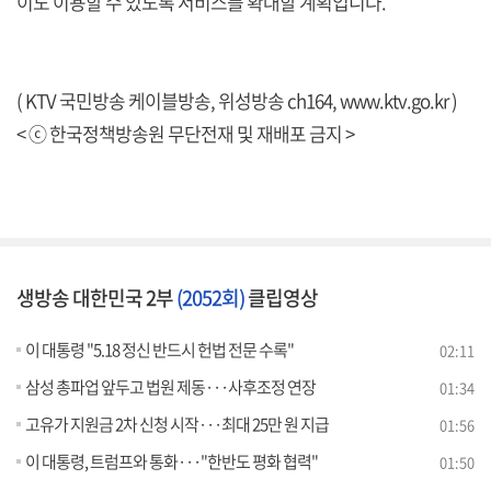
이도 이용할 수 있도록 서비스를 확대할 계획입니다.
( KTV 국민방송 케이블방송, 위성방송 ch164,
www.ktv.go.kr
)
< ⓒ 한국정책방송원 무단전재 및 재배포 금지 >
생방송 대한민국 2부
(2052회)
클립영상
이 대통령 "5.18 정신 반드시 헌법 전문 수록"
02:11
삼성 총파업 앞두고 법원 제동···사후조정 연장
01:34
고유가 지원금 2차 신청 시작···최대 25만 원 지급
01:56
이 대통령, 트럼프와 통화···"한반도 평화 협력"
01:50