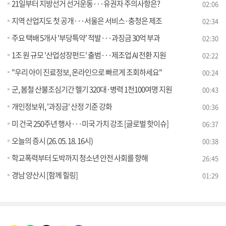
21일부터 지방선거 선거운동···유권자 주의사항은?
02:06
지역 산업지도 첫 공개···서울은 서비스·충청은 제조
02:34
주요 택배 5개사 '부당특약' 적발···과징금 30억 부과
02:30
1조 원 규모 '산업성장펀드' 출범···제조업 AI 전환 지원
02:22
"우리 아이 진료정보, 온라인으로 빠르게 조회하세요"
00:24
군, 봄철 산불조심기간 헬기 320대·병력 1천100여명 지원
00:43
개인정보위, '과징금' 산정 기준 강화
00:36
미 건국 250주년 행사···미국 가치 강조 [글로벌 핫이슈]
06:37
오늘의 증시 (26. 05. 18. 16시)
00:38
학교폭력부터 도박까지 청소년 안전 사회를 향해
26:45
경남 양산시 [함께 힐링]
01:29