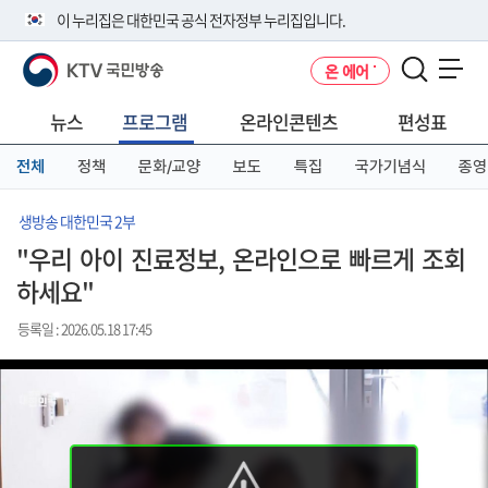
본
메
전
이 누리집은 대한민국 공식 전자정부 누리집입니다.
문
뉴
체
바
바
메
KTV 국민방송
온 에어
로
로
뉴
공식 누리집 주소 확인하기
메뉴 열기
가
가
바
go.kr 주소를 사용하는 누리집은 대한민국 정부기관이 관리하는 누리집입
기
기
로
뉴스
프로그램
온라인콘텐츠
편성표
니다.
가
이밖에 or.kr 또는 .kr등 다른 도메인 주소를 사용하고 있다면 아래 URL에
기
전체
정책
문화/교양
보도
특집
국가기념식
종영
서 도메인 주소를 확인해 보세요
운영중인 공식 누리집보기
생방송 대한민국 2부
"우리 아이 진료정보, 온라인으로 빠르게 조회
하세요"
등록일 : 2026.05.18 17:45