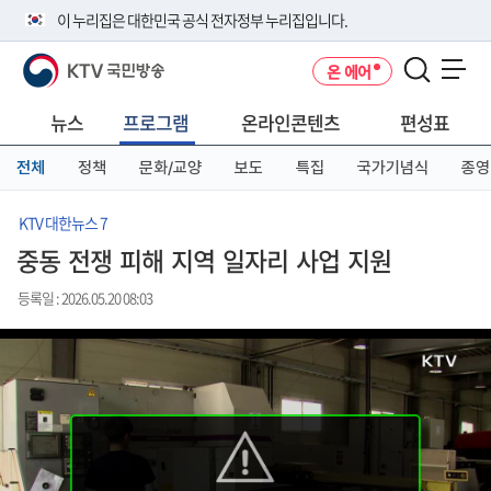
본
메
전
이 누리집은 대한민국 공식 전자정부 누리집입니다.
문
뉴
체
바
바
메
KTV 국민방송
온 에어
로
로
뉴
공식 누리집 주소 확인하기
메뉴 열기
가
가
바
go.kr 주소를 사용하는 누리집은 대한민국 정부기관이 관리하는 누리집입
기
기
로
뉴스
프로그램
온라인콘텐츠
편성표
니다.
가
이밖에 or.kr 또는 .kr등 다른 도메인 주소를 사용하고 있다면 아래 URL에
기
전체
정책
문화/교양
보도
특집
국가기념식
종영
서 도메인 주소를 확인해 보세요
운영중인 공식 누리집보기
KTV 대한뉴스 7
중동 전쟁 피해 지역 일자리 사업 지원
등록일 : 2026.05.20 08:03