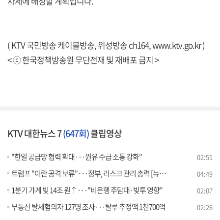
자체에 배정할 계획입니다.
( KTV 국민방송 케이블방송, 위성방송 ch164,
www.ktv.go.kr
)
< ⓒ 한국정책방송원 무단전재 및 재배포 금지 >
KTV 대한뉴스 7
(647회)
클립영상
"한일 공급망 협력 확대···원유 수급 소통 강화"
02:51
트럼프 "이란 공격 보류"···정부, 리스크 관리 총력 [뉴스의 맥]
04:49
1분기 가계 빚 14조 원↑···"비은행 주담대·빚투 영향"
02:07
부동산 탈세혐의자 127명 조사···탈루 추정액 1천700억
02:26