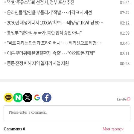
'착한 주유소' 5회 선정 시, 정부 포상 추진
01:54
온라인몰 '할인율 부풀리기' 적발···가격 표시 개선
02:42
2030년 재생에너지 100GW 확보···태양광 '1kWh당 80원' 목표
02:12
통일부 "평화적 두 국가, 북한 법적 승인 아냐"
01:59
"AI로 지키는 안전과 프라이버시"···적외선으로 위험 감지
02:46
이른 무더위에 온열질환자 '속출'···"야외활동 자제"
02:11
중동 전쟁 피해 지역 일자리 사업 지원
00:28