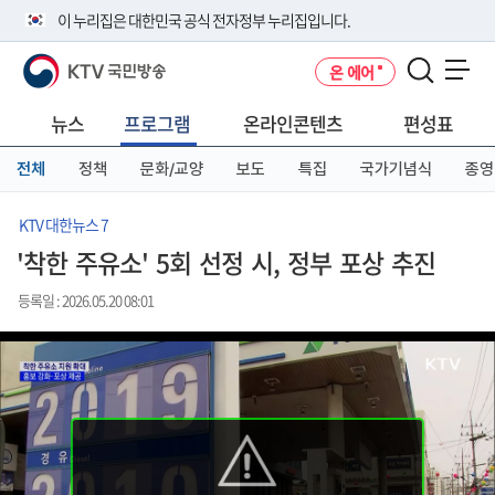
본
메
전
이 누리집은 대한민국 공식 전자정부 누리집입니다.
문
뉴
체
바
바
메
KTV 국민방송
온 에어
로
로
뉴
공식 누리집 주소 확인하기
메뉴 열기
가
가
바
go.kr 주소를 사용하는 누리집은 대한민국 정부기관이 관리하는 누리집입
기
기
로
뉴스
프로그램
온라인콘텐츠
편성표
니다.
가
이밖에 or.kr 또는 .kr등 다른 도메인 주소를 사용하고 있다면 아래 URL에
기
전체
정책
문화/교양
보도
특집
국가기념식
종영
서 도메인 주소를 확인해 보세요
운영중인 공식 누리집보기
KTV 대한뉴스 7
'착한 주유소' 5회 선정 시, 정부 포상 추진
등록일 : 2026.05.20 08:01