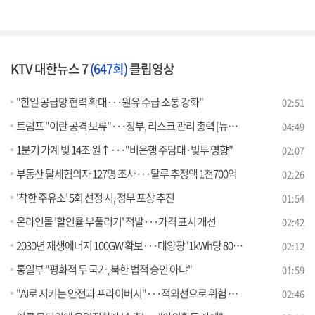
KTV 대한뉴스 7
(647회)
클립영상
"한일 공급망 협력 확대···원유 수급 소통 강화"
02:51
트럼프 "이란 공격 보류"···정부, 리스크 관리 총력 [뉴스의 맥]
04:49
1분기 가계 빚 14조 원↑···"비은행 주담대·빚투 영향"
02:07
부동산 탈세혐의자 127명 조사···탈루 추정액 1천700억
02:26
'착한 주유소' 5회 선정 시, 정부 포상 추진
01:54
온라인몰 '할인율 부풀리기' 적발···가격 표시 개선
02:42
2030년 재생에너지 100GW 확보···태양광 '1kWh당 80원' 목표
02:12
통일부 "평화적 두 국가, 북한 법적 승인 아냐"
01:59
"AI로 지키는 안전과 프라이버시"···적외선으로 위험 감지
02:46