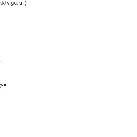
ktv.go.kr
)
"
전"
발