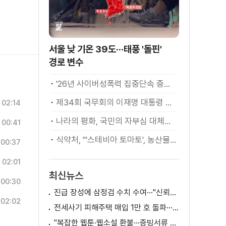
서울 낮 기온 39도···태풍 '돌핀'
경로 변수
'26년 사이버성폭력 집중단속 중간성과 발표···향후 추진계획은?
제34회 국무회의 이재명 대통령 모두발언
02:14
나라의 평화, 국민의 자부심 대체불가 대한민국 이재명 대통령 모두말씀
00:41
식약처, "'스테비아 토마토', 농산물 아닌 가공식품"
00:37
02:01
최신뉴스
00:30
진급 장성에 삼정검 수치 수여···"신뢰회복 애써달라"
02:02
전세사기 피해주택 매입 1만 호 돌파···피해 지원 속도
"복잡한 웹툰·웹소설 환불···증빙서류 요구까지"