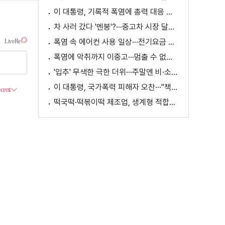
이 대통령, 기록적 폭염에 총력 대응 지시 [외신에 비친 한국]
차 사러 갔다 '멘붕'?···중고차 시장 달라진다
폭염 속 에어컨 사용 일상···전기요금 줄이려면?
폭염에 악취까지 이중고···멈출 수 없는 필수노동
'입추' 무색한 극한 더위···주말엔 비·소나기
이 대통령, 국가폭력 피해자 오찬···"책임지고 치유"
떡국떡·떡볶이떡 제조업, 생계형 적합업종 재지정