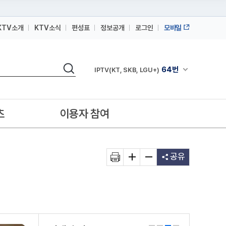
KTV소개
KTV소식
편성표
정보공개
로그인
모바일
164번
스카이라이프
검색
64번
채널안내 펼쳐
IPTV(KT, SKB, LGU+)
164번
스카이라이프
64번
IPTV(KT, SKB, LGU+)
츠
이용자 참여
164번
스카이라이프
공유