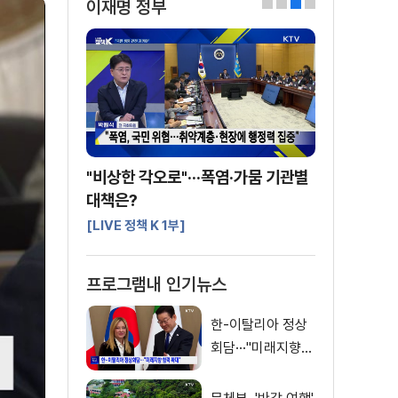
이재명 정부
0
1
2
3
"비상한 각오로"···폭염·가뭄 기관별
대책은?
[LIVE 정책 K 1부]
프로그램내 인기뉴스
한-이탈리아 정상
회담···"미래지향
협력 확대"