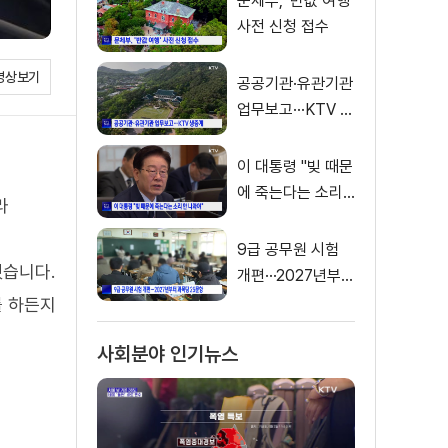
문체부, '반값 여행'
사전 신청 접수
영상보기
공공기관·유관기관
업무보고···KTV 생
중계
이 대통령 "빚 때문
에 죽는다는 소리
라
안 나와야"
9급 공무원 시험
혔습니다.
개편···2027년부터
과목 당 25문항
를 하든지
사회분야 인기뉴스