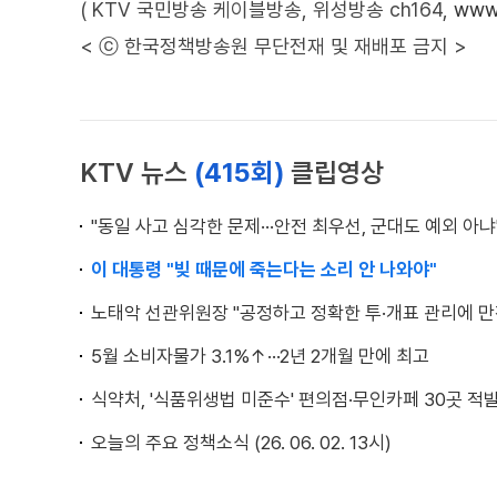
( KTV 국민방송 케이블방송, 위성방송 ch164,
www.
< ⓒ 한국정책방송원 무단전재 및 재배포 금지 >
KTV 뉴스
(415회)
클립영상
"동일 사고 심각한 문제···안전 최우선, 군대도 예외 아냐
이 대통령 "빚 때문에 죽는다는 소리 안 나와야"
노태악 선관위원장 "공정하고 정확한 투·개표 관리에 만
5월 소비자물가 3.1%↑···2년 2개월 만에 최고
식약처, '식품위생법 미준수' 편의점·무인카페 30곳 적
오늘의 주요 정책소식 (26. 06. 02. 13시)