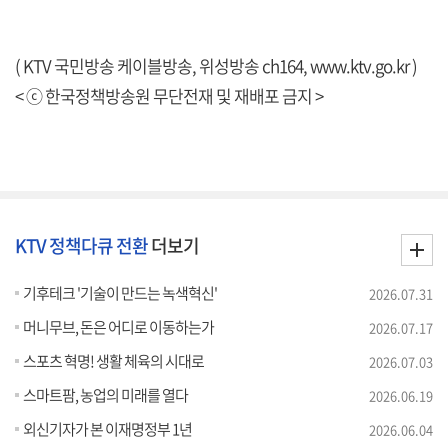
( KTV 국민방송 케이블방송, 위성방송 ch164,
www.ktv.go.kr
)
< ⓒ 한국정책방송원 무단전재 및 재배포 금지 >
KTV 정책다큐 전환
더보기
기후테크 '기술이 만드는 녹색혁신'
2026.07.31
머니무브, 돈은 어디로 이동하는가
2026.07.17
스포츠 혁명! 생활 체육의 시대로
2026.07.03
스마트팜, 농업의 미래를 열다
2026.06.19
외신기자가 본 이재명정부 1년
2026.06.04