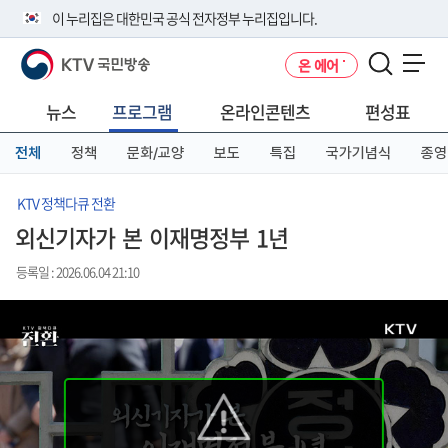
본
메
전
이 누리집은 대한민국 공식 전자정부 누리집입니다.
문
뉴
체
바
바
메
KTV 국민방송
온 에어
로
로
뉴
공식 누리집 주소 확인하기
메뉴 열기
가
가
바
go.kr 주소를 사용하는 누리집은 대한민국 정부기관이 관리하는 누리집입
기
기
로
뉴스
프로그램
온라인콘텐츠
편성표
니다.
가
이밖에 or.kr 또는 .kr등 다른 도메인 주소를 사용하고 있다면 아래 URL에
기
전체
정책
문화/교양
보도
특집
국가기념식
종영
서 도메인 주소를 확인해 보세요
운영중인 공식 누리집보기
KTV 정책다큐 전환
외신기자가 본 이재명정부 1년
등록일 : 2026.06.04 21:10