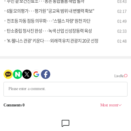
주민 곁 보건진료소···농촌 통합돌봄 해법 될까
03:43
6월 모의평가···평가원 "공교육 범위 내 변별력 확보"
02:17
전조등 자동 점등 의무화···'스텔스 차량' 원천 차단
01:49
탄소중립 청사진 완성···녹색 산업 신성장동력 육성
02:33
'K-웰니스 관광' 키운다···외래객 유치 관광지 20곳 선정
01:48