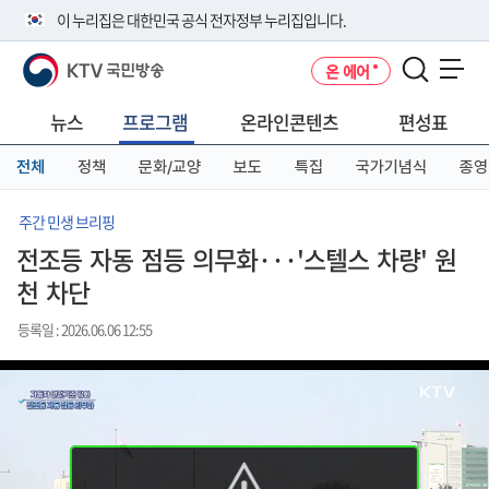
본
메
전
이 누리집은 대한민국 공식 전자정부 누리집입니다.
문
뉴
체
바
바
메
KTV 국민방송
온 에어
로
로
뉴
공식 누리집 주소 확인하기
메뉴 열기
가
가
바
go.kr 주소를 사용하는 누리집은 대한민국 정부기관이 관리하는 누리집입
기
기
로
뉴스
프로그램
온라인콘텐츠
편성표
니다.
가
이밖에 or.kr 또는 .kr등 다른 도메인 주소를 사용하고 있다면 아래 URL에
기
전체
정책
문화/교양
보도
특집
국가기념식
종영
서 도메인 주소를 확인해 보세요
운영중인 공식 누리집보기
주간 민생 브리핑
전조등 자동 점등 의무화···'스텔스 차량' 원
천 차단
등록일 : 2026.06.06 12:55