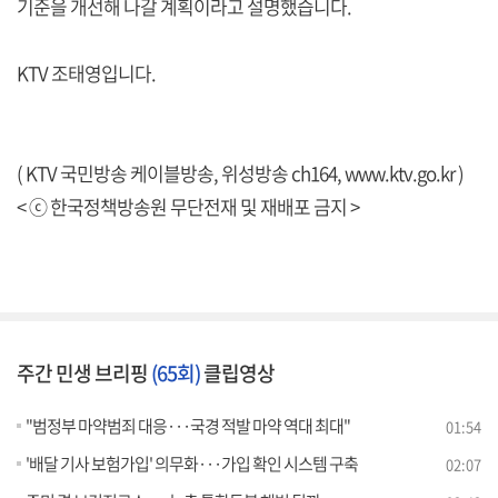
기준을 개선해 나갈 계획이라고 설명했습니다.
KTV 조태영입니다.
( KTV 국민방송 케이블방송, 위성방송 ch164,
www.ktv.go.kr
)
< ⓒ 한국정책방송원 무단전재 및 재배포 금지 >
주간 민생 브리핑
(65회)
클립영상
"범정부 마약범죄 대응···국경 적발 마약 역대 최대"
01:54
'배달 기사 보험가입' 의무화···가입 확인 시스템 구축
02:07