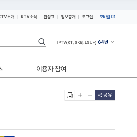
KTV소개
KTV소식
편성표
정보공개
로그인
모바일
164번
스카이라이프
검색
64번
채널안내 펼쳐
IPTV(KT, SKB, LGU+)
164번
스카이라이프
64번
IPTV(KT, SKB, LGU+)
츠
이용자 참여
164번
스카이라이프
공유