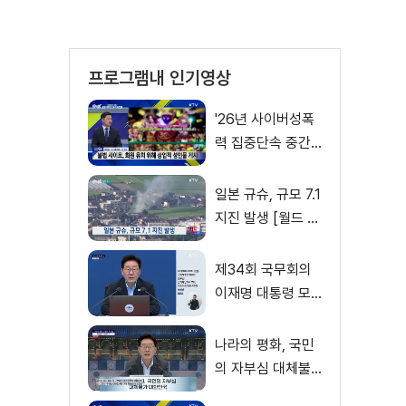
프로그램내 인기영상
'26년 사이버성폭
력 집중단속 중간
성과 발표···향후 추
진계획은?
일본 규슈, 규모 7.1
지진 발생 [월드 투
데이]
제34회 국무회의
이재명 대통령 모
두발언
나라의 평화, 국민
의 자부심 대체불
가 대한민국 이재