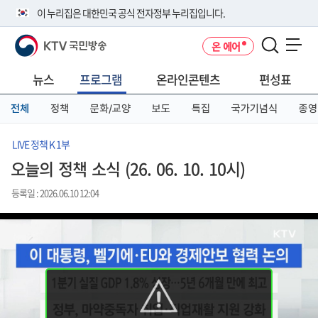
본
메
전
이 누리집은 대한민국 공식 전자정부 누리집입니다.
문
뉴
체
바
바
메
KTV 국민방송
온 에어
로
로
뉴
공식 누리집 주소 확인하기
메뉴 열기
가
가
바
go.kr 주소를 사용하는 누리집은 대한민국 정부기관이 관리하는 누리집입
기
기
로
뉴스
프로그램
온라인콘텐츠
편성표
니다.
가
이밖에 or.kr 또는 .kr등 다른 도메인 주소를 사용하고 있다면 아래 URL에
기
전체
정책
문화/교양
보도
특집
국가기념식
종영
서 도메인 주소를 확인해 보세요
운영중인 공식 누리집보기
LIVE 정책 K 1부
오늘의 정책 소식 (26. 06. 10. 10시)
등록일 : 2026.06.10 12:04