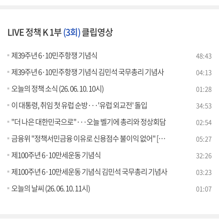
LIVE 정책 K 1부
(3회)
클립영상
제39주년 6·10민주항쟁 기념식
48:43
제39주년 6·10민주항쟁 기념식 김민석 국무총리 기념사
04:13
오늘의 정책 소식 (26. 06. 10. 10시)
01:28
이 대통령, 취임 첫 유럽 순방···'유럽 외교전' 돌입
34:53
"더 나은 대한민국으로"···오늘 벨기에 총리와 정상회담
02:54
금융위 "정책서민금융 이유로 신용점수 불이익 없어" [정책 바로보기]
05:27
제100주년 6·10만세운동 기념식
32:26
제100주년 6·10만세운동 기념식 김민석 국무총리 기념사
03:23
오늘의 날씨 (26. 06. 10. 11시)
01:07