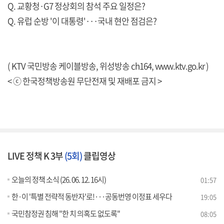
Q. 교황청·G7 정상회의 참석 주요 일정은?
Q. 유럽 순방 '이 대통령'···국내 현안 점검은?
( KTV 국민방송 케이블방송, 위성방송 ch164,
www.ktv.go.kr
)
< ⓒ 한국정책방송원 무단전재 및 재배포 금지 >
LIVE 정책 K 3부
(5회)
클립영상
오늘의 정책 소식 (26. 06. 12. 16시)
01:57
한·이 '특별 전략적 동반자'로!···공동번영 이정표 세우다
19:05
국민참정권 침해 "한 치 의혹도 없도록"
08:05