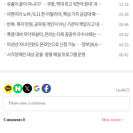
유출이 끝이 아니다?···쿠팡, 역대 최고 '6천억 원대' 과징금
12:16
아첸치아 노바 / 6.11 한-이탈리아, 핵심 가치 공감대 확인 [외신에 비친 한국]
05:39
반복·특이 민원, 공무원 개인이 아닌 기관이 책임지고 대응한다
00:46
폭염 대비 무더위쉼터, 관리는 더욱 꼼꼼히 우수사례는 더욱 널리!
00:42
미성년 자녀 민원도 온라인으로 신청 가능···정부24, 6월 12일부터 대리 발급 서비스 시작
00:33
시각장애인 대상 궁궐·왕릉 해설 프로그램 운영
00:42