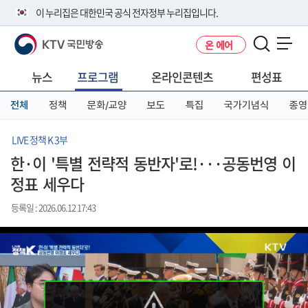
본
메
전
이 누리집은 대한민국 공식 전자정부 누리집입니다.
문
뉴
체
바
바
메
KTV 국민방송
온 에어
로
로
뉴
공식 누리집 주소 확인하기
메뉴 열기
가
가
바
go.kr 주소를 사용하는 누리집은 대한민국 정부기관이 관리하는 누리집입
기
기
로
뉴스
프로그램
온라인콘텐츠
편성표
니다.
가
이밖에 or.kr 또는 .kr등 다른 도메인 주소를 사용하고 있다면 아래 URL에
기
전체
정책
문화/교양
보도
특집
국가기념식
종영
서 도메인 주소를 확인해 보세요
운영중인 공식 누리집보기
LIVE 정책 K 3부
한·이 '특별 전략적 동반자'로!···공동번영 이
정표 세우다
등록일 : 2026.06.12 17:43